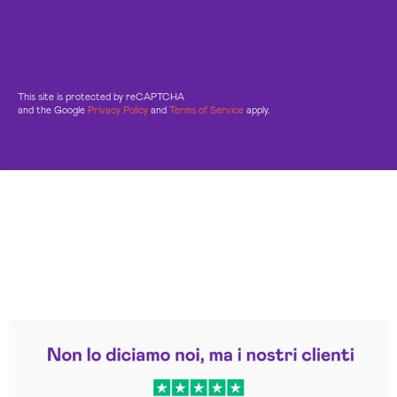
This site is protected by reCAPTCHA
and the Google
Privacy Policy
and
Terms of Service
apply.
Leggi le altre recensioni
Trustpilot