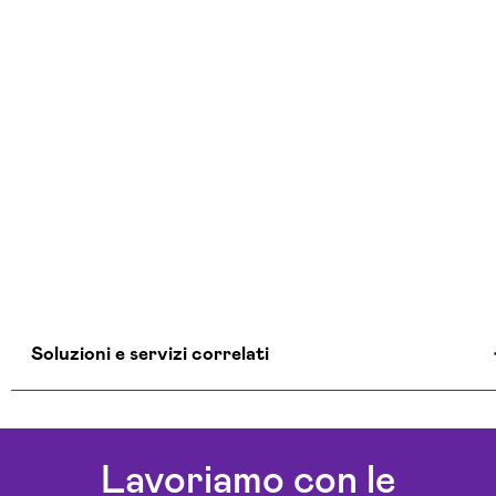
Soluzioni e servizi correlati
Agenzia Creativa Frosinone
Agenzia Di Comunicazione Frosinone
Lavoriamo con le
Agenzia Di Marketing Automation Frosinone