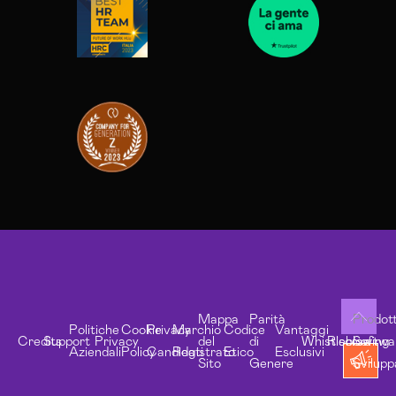
Mappa
Parità
Prodott
Politiche
Cookie
Privacy
Marchio
Codice
Vantaggi
Credits
Support
Privacy
del
di
Whistleblowing
Risorse
Softwa
Aziendali
Policy
Candidati
Registrato
Etico
Esclusivi
Sito
Genere
Svilupp
Copyright 2001 - 2026 © Brain Computing S.p.A. Tutti i diritti