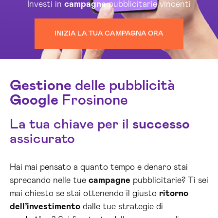
Investi in
campagne
pubblicitarie vincenti
INIZIA LA TUA CAMPAGNA ORA
Gestione
delle pubblicità
Google
Frosinone
La tua chiave per il
successo
assicurato
Hai mai pensato a quanto tempo e denaro stai
sprecando nelle tue
campagne
pubblicitarie? Ti sei
mai chiesto se stai ottenendo il giusto
ritorno
dell’investimento
dalle tue strategie di