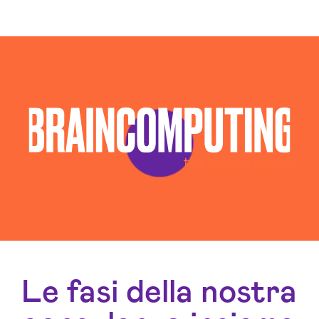
Consulenza Seo Imperia
Consulenza Social Media Imperia
Consulenza Web Marketing Imperia
Esperti Social Media Imperia
Esperti Web Marketing Imperia
Gestione Social Media Imperia
Realizzazione Siti Web Imperia
Realizzazione Siti Wordpress Imperia
Social Media Advertising Imperia
Sviluppo Ecommerce Imperia
Web Agency Imperia
Le fasi della nostra