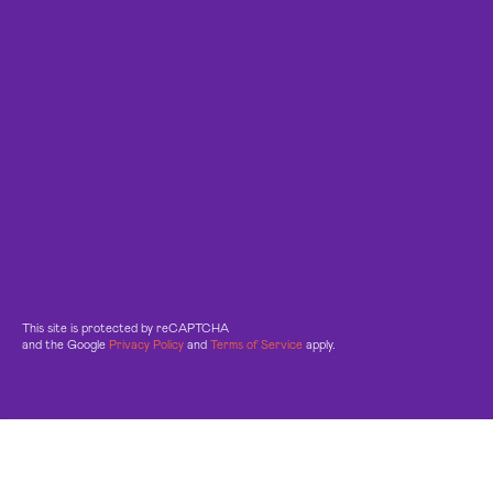
This site is protected by reCAPTCHA
and the Google
Privacy Policy
and
Terms of Service
apply.