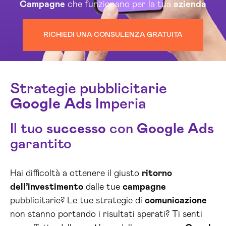
Campagne
che funzionano per la tua
azienda
RICHIEDI UNA CONSULENZA GRATUITA
Strategie pubblicitarie
Google
Ads
Imperia
Il tuo
successo
con
Google
Ads
garantito
Hai difficoltà a ottenere il giusto
ritorno
dell’investimento
dalle tue
campagne
pubblicitarie? Le tue strategie di
comunicazione
non stanno portando i risultati sperati? Ti senti