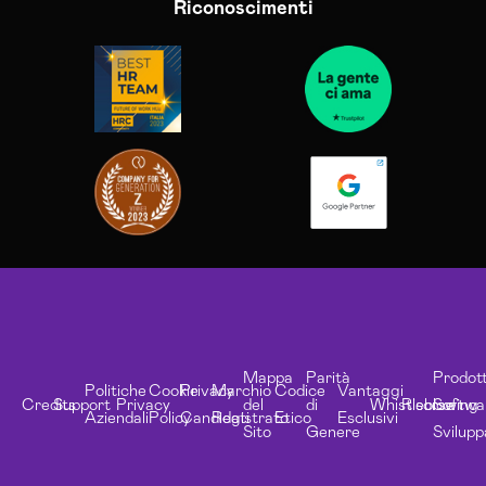
Riconoscimenti
Mappa
Parità
Prodott
Politiche
Cookie
Privacy
Marchio
Codice
Vantaggi
Credits
Support
Privacy
del
di
Whistleblowing
Risorse
Softwa
Aziendali
Policy
Candidati
Registrato
Etico
Esclusivi
Sito
Genere
Svilupp