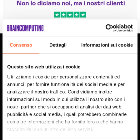
Trustpilot
Consenso
Dettagli
Informazioni sui cookie
Brain Computing S.p.A.
Questo sito web utilizza i cookie
Siamo una Hybrid Human-AI Company, dove Specialisti e
Utilizziamo i cookie per personalizzare contenuti ed
Agenti AI sviluppano percorsi di Business Experience e
annunci, per fornire funzionalità dei social media e per
progetti innovativi per aziende che come noi guardano al
analizzare il nostro traffico. Condividiamo inoltre
futuro.
informazioni sul modo in cui utilizza il nostro sito con i
SCOPRI L'AZIENDA
nostri partner che si occupano di analisi dei dati web,
pubblicità e social media, i quali potrebbero combinarle
con altre informazioni che ha fornito loro o che hanno
raccolto dal suo utilizzo dei loro servizi.
ISCRIVITI ALLA NEWSLETTER