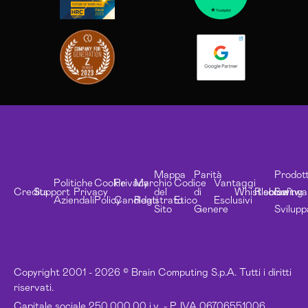
Mappa
Parità
Prodott
Politiche
Cookie
Privacy
Marchio
Codice
Vantaggi
Credits
Support
Privacy
del
di
Whistleblowing
Risorse
Softwa
Aziendali
Policy
Candidati
Registrato
Etico
Esclusivi
Sito
Genere
Svilupp
Copyright 2001 - 2026 © Brain Computing S.p.A. Tutti i diritti
riservati.
Capitale sociale 250.000,00 i.v. - P. IVA 06706551006