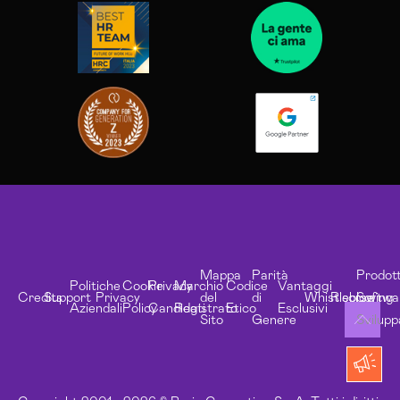
Mappa
Parità
Prodott
Politiche
Cookie
Privacy
Marchio
Codice
Vantaggi
Credits
Support
Privacy
del
di
Whistleblowing
Risorse
Softwa
Aziendali
Policy
Candidati
Registrato
Etico
Esclusivi
Sito
Genere
Svilupp