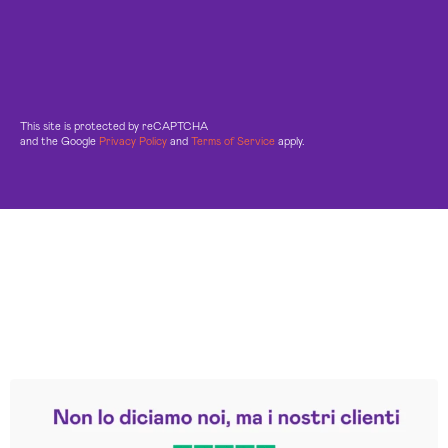
This site is protected by reCAPTCHA
and the Google
Privacy Policy
and
Terms of Service
apply.
Leggi le altre recensioni
Trustpilot