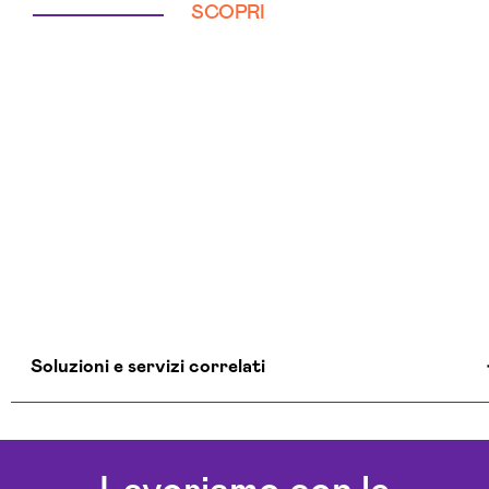
SCOPRI
Soluzioni e servizi correlati
Aziende Intelligenza Artificiale Siracusa
Chatbot Intelligenza Artificiale Siracusa