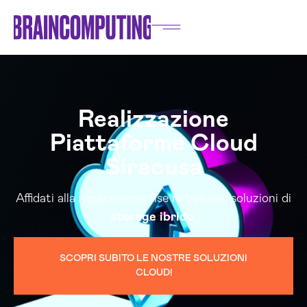
Realizzazione
Piattaforme Cloud
Siracusa
Affidati alla nostra expertise nativa per soluzioni di
storage
ibrido
.
SCOPRI SUBITO LE NOSTRE SOLUZIONI
CLOUD!