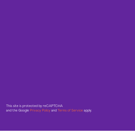
This site is protected by reCAPTCHA
and the Google
Privacy Policy
and
Terms of Service
apply.