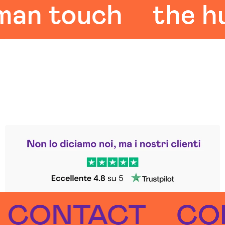
 touch
the huma
Leggi le altre recensioni
Trustpilot
NTACT
CONT