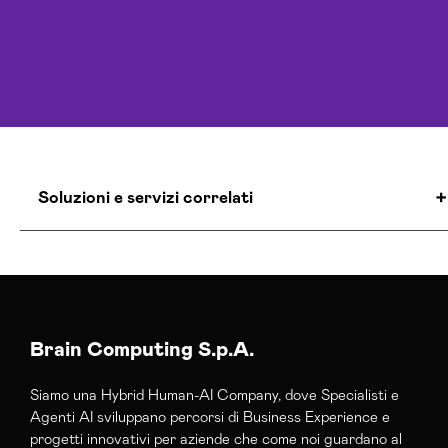
Soluzioni e servizi correlati
Agenzia Creativa Caltanissetta
Agenzia Di Comunicazione Caltanissetta
Agenzia Di Marketing Automation
Caltanissetta
Brain Computing S.p.A.
Agenzia E-commerce Shopify Caltanissetta
Siamo una Hybrid Human-AI Company, dove Specialisti e
Agenzia Google Partner Caltanissetta
Agenti AI sviluppano percorsi di Business Experience e
Agenzia Posizionamento Seo Caltanissetta
progetti innovativi per aziende che come noi guardano al