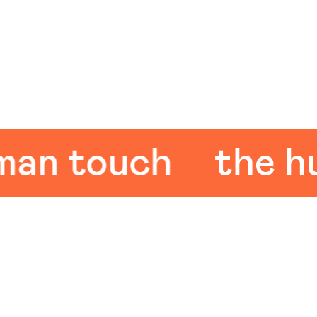
 touch
the huma