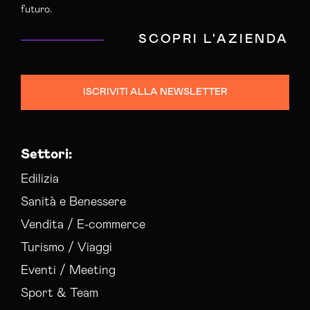
Agenzia Social Media Marketing Caltanissetta
futuro.
Agenzia Web Marketing Caltanissetta
SCOPRI L'AZIENDA
Campagne Adv Social Caltanissetta
Campagne Advertising Caltanissetta
Campagne Display Advertising Caltanissetta
ISCRIVITI ALLA NEWSLETTER
Campagne Native Advertising Caltanissetta
Colocation Data Center Caltanissetta
Consulenza Seo Caltanissetta
Settori:
Consulenza Social Media Caltanissetta
Consulenza Web Marketing Caltanissetta
Edilizia
Esperti Social Media Caltanissetta
Sanità e Benessere
Esperti Web Marketing Caltanissetta
Vendita / E-commerce
Gestione Campagne Google Ads Caltanissetta
Turismo / Viaggi
Gestione Social Media Caltanissetta
Realizzazione Siti Web Caltanissetta
Eventi / Meeting
Servizi Hosting Caltanissetta
Sport & Team
Social Media Advertising Caltanissetta