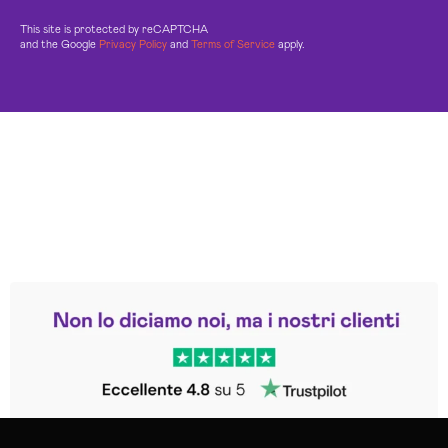
This site is protected by reCAPTCHA
and the Google
Privacy Policy
and
Terms of Service
apply.
Leggi le altre recensioni
Trustpilot