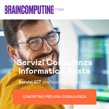
Servizi Consulenza
Informatica Aosta
Servizi
ICT
professionali per aziende
CONTATTACI PER UNA CONSULENZA