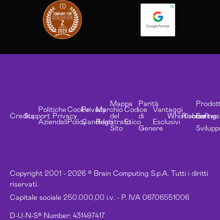
Mappa
Parità
Prodott
Politiche
Cookie
Privacy
Marchio
Codice
Vantaggi
Credits
Support
Privacy
del
di
Whistleblowing
Risorse
Softwa
Aziendali
Policy
Candidati
Registrato
Etico
Esclusivi
Sito
Genere
Svilupp
Copyright 2001 - 2026 © Brain Computing S.p.A. Tutti i diritti
riservati.
Capitale sociale 250.000,00 i.v. - P. IVA 06706551006
D-U-N-S® Number: 431497417