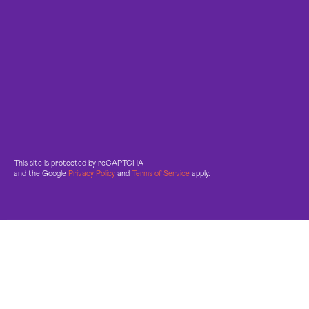
This site is protected by reCAPTCHA
and the Google
Privacy Policy
and
Terms of Service
apply.