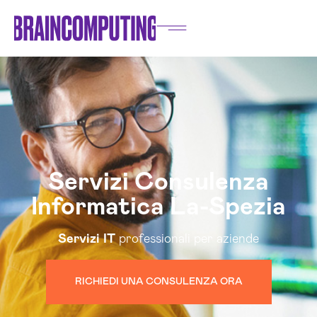
Servizi Consulenza
Informatica La-Spezia
Servizi
IT
professionali per aziende
RICHIEDI UNA CONSULENZA ORA