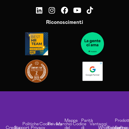
Riconoscimenti
Mappa
Parità
Prodott
Politiche
Cookie
Privacy
Marchio
Codice
Vantaggi
Credits
Support
Privacy
del
di
Whistleblowing
Risorse
Softwa