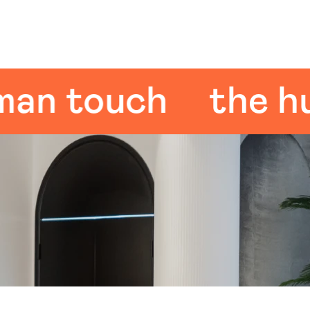
 touch
the huma