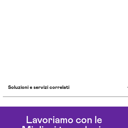
Soluzioni e servizi correlati
Consulente Informatico La-spezia
Consulenza Cybersecurity E Sicurezza
Lavoriamo con le
Informatica La-spezia