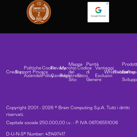
Mappa
Parità
Prodott
Politiche
Cookie
Privacy
Marchio
Codice
Vantaggi
Credits
Support
Privacy
del
di
Whistleblowing
Risorse
Softwa
Aziendali
Policy
Candidati
Registrato
Etico
Esclusivi
Sito
Genere
Svilupp
Copyright 2001 - 2026 © Brain Computing S.p.A. Tutti i diritti
riservati.
Capitale sociale 250.000,00 i.v. - P. IVA 06706551006
D-U-N-S® Number: 431497417