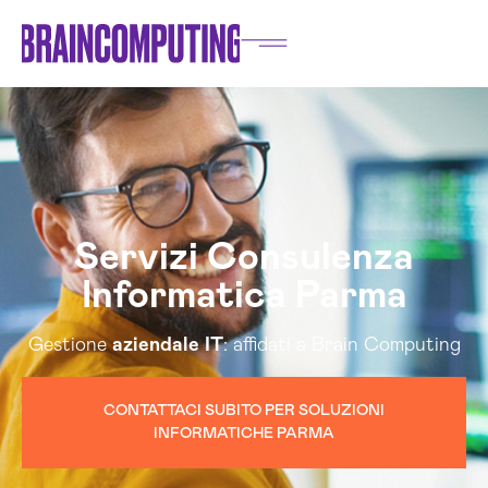
Servizi Consulenza
Informatica Parma
Gestione
aziendale
IT
: affidati a Brain Computing
CONTATTACI SUBITO PER SOLUZIONI
INFORMATICHE PARMA