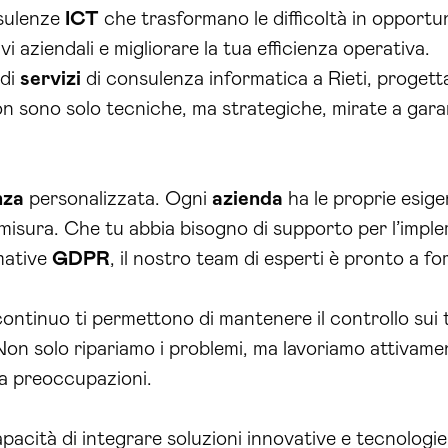
sulenze
ICT
che trasformano le difficoltà in opportu
vi aziendali e migliorare la tua efficienza operativa.
 di
servizi
di consulenza informatica a Rieti, progettat
 sono solo tecniche, ma strategiche, mirate a garant
nza
personalizzata. Ogni
azienda
ha le proprie esige
 misura. Che tu abbia bisogno di supporto per l’impl
rmative
GDPR
, il nostro team di esperti è pronto a f
ontinuo ti permettono di mantenere il controllo sui 
 Non solo ripariamo i problemi, ma lavoriamo attivame
za preoccupazioni.
apacità di integrare soluzioni innovative e tecnologie