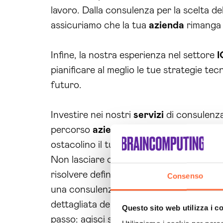
lavoro. Dalla consulenza per la scelta de
assicuriamo che la tua
azienda
rimanga 
Infine, la nostra esperienza nel settore
I
pianificare al meglio le tue strategie te
futuro.
Investire nei nostri
servizi
di consulenza 
percorso
aziendale
, permettendoti di c
ostacolino il tuo progresso: contattaci 
Non lasciare che le sfide informatiche 
risolvere definitivamente i tuoi problemi 
Consenso
una consulenza personalizzata per affron
dettagliata delle tue necessità e scopri
Questo sito web utilizza i c
passo: agisci subito!