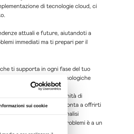
implementazione di tecnologie cloud, ci
to.
endenze attuali e future, aiutandoti a
blemi immediati ma ti prepari per il
 che ti supporta in ogni fase del tuo
ciare che le difficoltà tecnologiche
 Computing, hai l’opportunità di
i. La nostra squadra è pronta a offrirti
Informazioni sui cookie
aci ora per ricevere un’analisi
ità. La soluzione ai tuoi problemi è a un