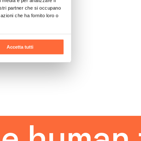
l media e per analizzare il
nostri partner che si occupano
azioni che ha fornito loro o
Accetta tutti
man touc