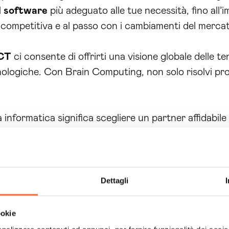
l
software
più adeguato alle tue necessità, fino all’
competitiva e al passo con i cambiamenti del merca
CT
ci consente di offrirti una visione globale delle t
cnologiche. Con Brain Computing, non solo risolvi pro
informatica significa scegliere un partner affidabile
rescere in un ambiente sicuro e performante. Non las
per scoprire come possiamo aiutarti.
compromettano il futuro della tua
azienda
. Con Brain
grazie ai nostri
servizi
di consulenza informatica Riet
Dettagli
tare ogni tua esigenza. Non aspettare oltre, contatt
re come possiamo trasformare le tue sfide in opportun
ookie