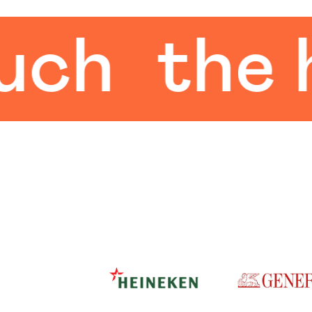
the hu