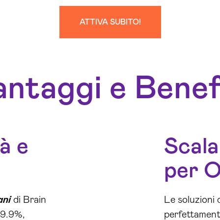
ATTIVA SUBITO!
ntaggi e Benef
à e
Scala
per O
ani
di Brain
Le soluzioni 
99.9%,
perfettamente