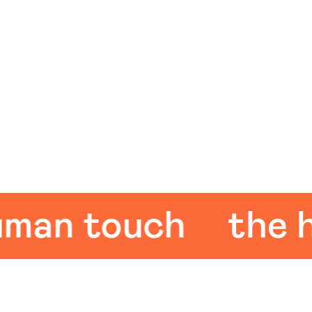
an touch
the hu