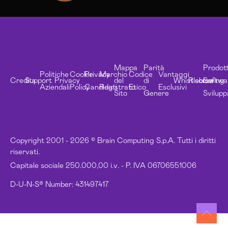
Mappa
Parità
Prodott
Politiche
Cookie
Privacy
Marchio
Codice
Vantaggi
Credits
Support
Privacy
del
di
Whistleblowing
Risorse
Softwa
Aziendali
Policy
Candidati
Registrato
Etico
Esclusivi
Sito
Genere
Svilupp
Copyright 2001 - 2026 © Brain Computing S.p.A. Tutti i diritti
riservati.
Capitale sociale 250.000,00 i.v. - P. IVA 06706551006
D-U-N-S® Number: 431497417