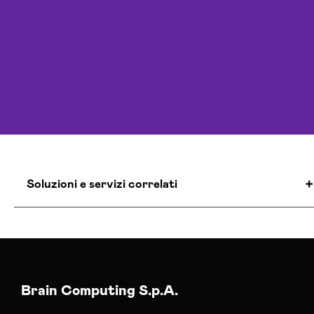
Soluzioni e servizi correlati
Agenzia E-commerce Shopify Matera
Colocation Data Center Matera
Realizzazione Siti Web Matera
Realizzazione Siti Wordpress Matera
Brain Computing S.p.A.