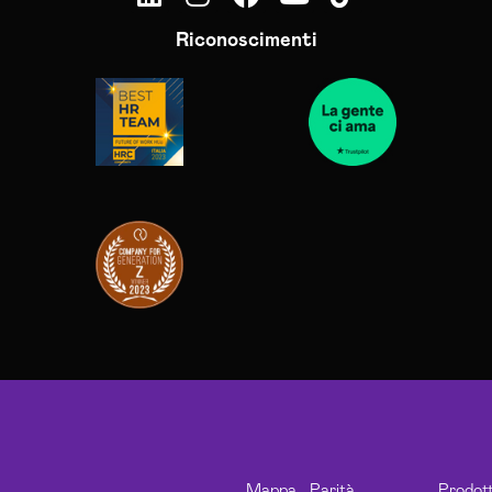
Riconoscimenti
Mappa
Parità
Prodott
Politiche
Cookie
Privacy
Marchio
Codice
Vantaggi
Credits
Support
Privacy
del
di
Whistleblowing
Risorse
Softwa
Aziendali
Policy
Candidati
Registrato
Etico
Esclusivi
Sito
Genere
Svilupp