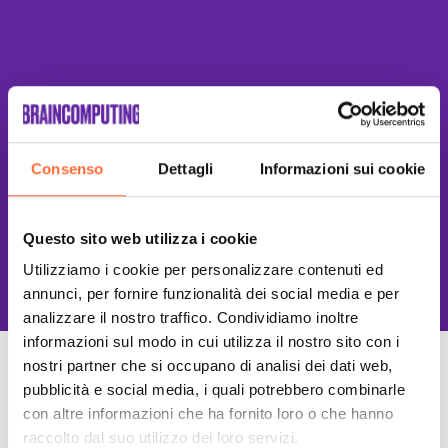
Consenso
Dettagli
Informazioni sui cookie
Questo sito web utilizza i cookie
This site is protected by reCAPTCHA
and the Google
Privacy Policy
and
Terms of Service
apply.
Utilizziamo i cookie per personalizzare contenuti ed
annunci, per fornire funzionalità dei social media e per
analizzare il nostro traffico. Condividiamo inoltre
informazioni sul modo in cui utilizza il nostro sito con i
nostri partner che si occupano di analisi dei dati web,
Un Team di specialisti
pubblicità e social media, i quali potrebbero combinarle
Sempre a tuo supporto
con altre informazioni che ha fornito loro o che hanno
raccolto dal suo utilizzo dei loro servizi.