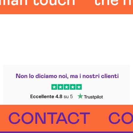
n touch
the hum
Leggi le altre recensioni
Trustpilot
ONTACT
CONT