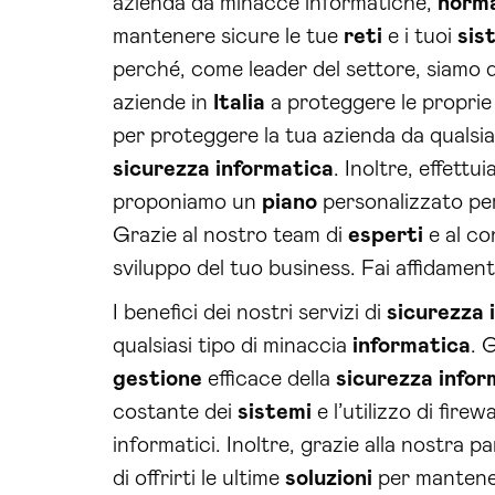
azienda da minacce informatiche,
norm
mantenere sicure le tue
reti
e i tuoi
sis
perché, come leader del settore, siamo qu
aziende in
Italia
a proteggere le proprie 
per proteggere la tua azienda da qualsi
sicurezza
informatica
. Inoltre, effettu
proponiamo un
piano
personalizzato per
Grazie al nostro team di
esperti
e al co
sviluppo del tuo business. Fai affidamen
I benefici dei nostri servizi di
sicurezza
qualsiasi tipo di minaccia
informatica
. 
gestione
efficace della
sicurezza
infor
costante dei
sistemi
e l’utilizzo di fire
informatici. Inoltre, grazie alla nostra pa
di offrirti le ultime
soluzioni
per mantener