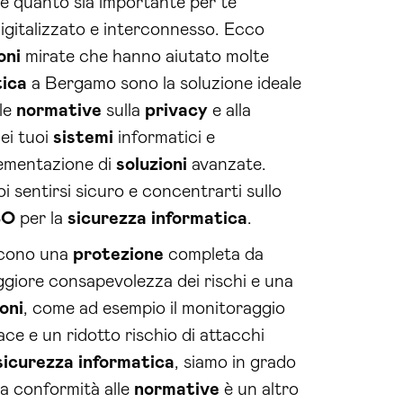
e quanto sia importante per te
igitalizzato e interconnesso. Ecco
oni
mirate che hanno aiutato molte
tica
a Bergamo sono la soluzione ideale
lle
normative
sulla
privacy
e alla
nei tuoi
sistemi
informatici e
lementazione di
soluzioni
avanzate.
oi sentirsi sicuro e concentrarti sullo
SO
per la
sicurezza
informatica
.
scono una
protezione
completa da
ggiore consapevolezza dei rischi e una
oni
, come ad esempio il monitoraggio
ace e un ridotto rischio di attacchi
sicurezza
informatica
, siamo in grado
La conformità alle
normative
è un altro