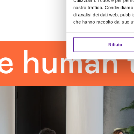
Utilizziamo i cookie per perso
nostro traffico. Condividiamo 
di analisi dei dati web, pubbl
che hanno raccolto dal suo uti
Rifiuta
uman tou