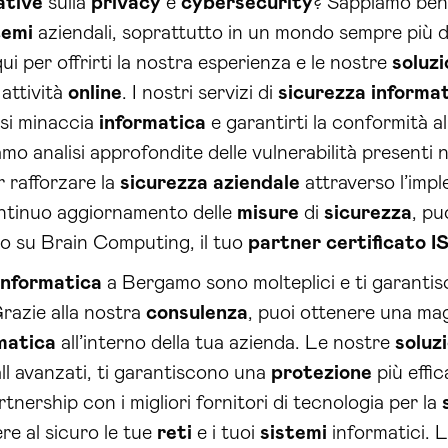
ative
sulla
privacy
e
cybersecurity
? Sappiamo ben
temi
aziendali, soprattutto in un mondo sempre più d
i per offrirti la nostra esperienza e le nostre
soluzi
attività
online
. I nostri servizi di
sicurezza
informa
asi minaccia
informatica
e garantirti la conformità a
iamo analisi approfondite delle vulnerabilità presenti 
 rafforzare la
sicurezza
aziendale
attraverso l’imp
ntinuo aggiornamento delle
misure
di
sicurezza
, pu
to su Brain Computing, il tuo
partner certificato I
informatica
a Bergamo sono molteplici e ti garanti
Grazie alla nostra
consulenza
, puoi ottenere una ma
matica
all’interno della tua azienda. Le nostre
soluzi
wall avanzati, ti garantiscono una
protezione
più effic
rtnership con i migliori fornitori di tecnologia per la
e al sicuro le tue
reti
e i tuoi
sistemi
informatici. 