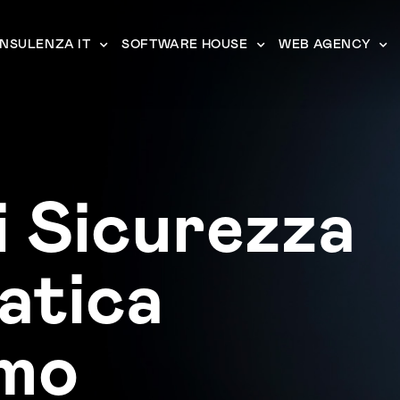
NSULENZA IT
SOFTWARE HOUSE
WEB AGENCY
i Sicurezza
atica
mo