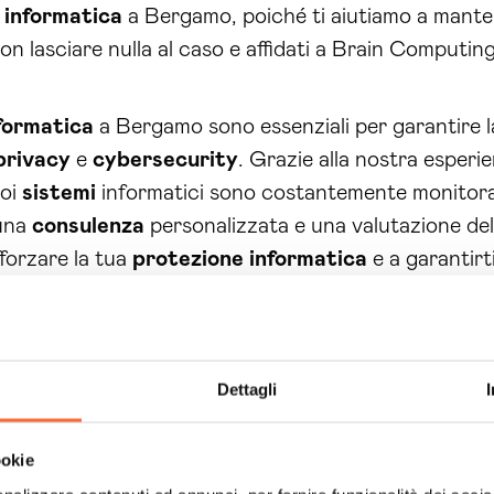
informatica
a Bergamo, poiché ti aiutiamo a manten
on lasciare nulla al caso e affidati a Brain Computin
formatica
a Bergamo sono essenziali per garantire 
privacy
e
cybersecurity
. Grazie alla nostra esperi
uoi
sistemi
informatici sono costantemente monitorat
 una
consulenza
personalizzata e una valutazione del
fforzare la tua
protezione
informatica
e a garantirt
Dettagli
ookie