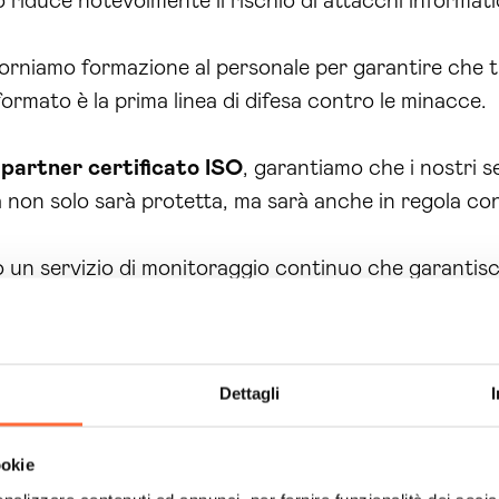
riduce notevolmente il rischio di attacchi informatic
orniamo formazione al personale per garantire che tu
ormato è la prima linea di difesa contro le minacce.
e
partner certificato ISO
, garantiamo che i nostri s
da non solo sarà protetta, ma sarà anche in regola co
 un servizio di monitoraggio continuo che garantis
rventi rapidi e mirati.
nostro team di
esperti
è sempre a disposizione per fo
Dettagli
estione
fluida della
sicurezza
informatica
.
ookie
er risolvere le problematiche delle aziende, aumenta