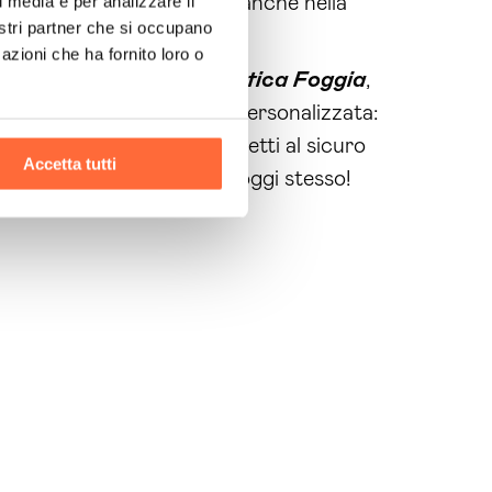
l media e per analizzare il
ggi i tuoi
dati
, ma investi anche nella
nostri partner che si occupano
azioni che ha fornito loro o
servizi sicurezza informatica Foggia
,
tesso per una
consulenza
personalizzata:
tare oltre, agisci ora e metti al sicuro
Accetta tutti
rendi la decisione giusta oggi stesso!