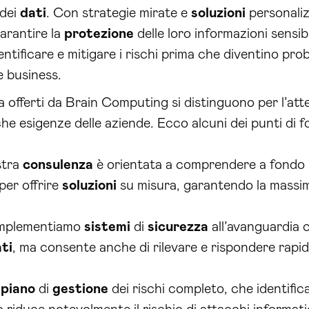
dei
dati
. Con strategie mirate e
soluzioni
personaliz
garantire la
protezione
delle loro informazioni sensib
tificare e mitigare i rischi prima che diventino proble
e business.
 offerti da Brain Computing si distinguono per l’atte
e esigenze delle aziende. Ecco alcuni dei punti di for
stra
consulenza
è orientata a comprendere a fondo le
per offrire
soluzioni
su misura, garantendo la mass
Implementiamo
sistemi
di
sicurezza
all’avanguardia 
ti
, ma consente anche di rilevare e rispondere rapi
n
piano
di
gestione
dei rischi completo, che identifica 