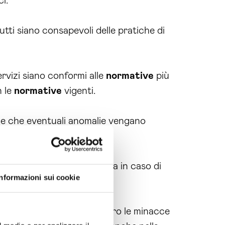
i.
tti siano consapevoli delle pratiche di
ervizi siano conformi alle
normative
più
n le
normative
vigenti.
ce che eventuali anomalie vengano
rnire supporto e assistenza in caso di
Informazioni sui cookie
ndo la loro resilienza contro le minacce