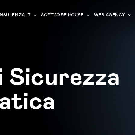
NSULENZA IT
SOFTWARE HOUSE
WEB AGENCY
i Sicurezza
atica
a