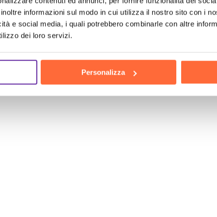
nalizzare contenuti ed annunci, per fornire funzionalità dei socia
lavoro sicuro. Con Brain Computing, non solo prote
inoltre informazioni sul modo in cui utilizza il nostro sito con i 
icità e social media, i quali potrebbero combinarle con altre inform
una vittima delle minacce informatiche. Con i nostri
lizzo dei loro servizi.
 hai costruito con tanto impegno. Contattaci oggi s
ue esigenze e a fornirti
soluzioni
su misura. Non aspet
Personalizza
zza
informatica
è un investimento, non una spesa: p