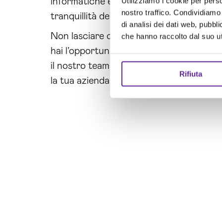
Utilizziamo i cookie per perso
informatiche e fornendo un ambiente di 
nostro traffico. Condividiamo 
tranquillità della tua azienda.
di analisi dei dati web, pubbl
Non lasciare che la tua azienda diventi 
che hanno raccolto dal suo uti
hai l’opportunità di proteggere ciò che
il nostro team è pronto ad ascoltare le t
Rifiuta
la tua azienda da rischi inutili. La
sicure