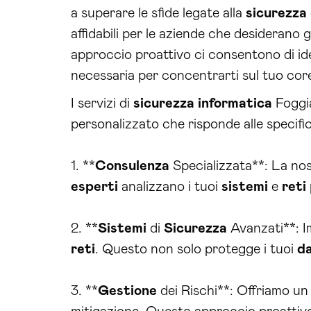
a superare le sfide legate alla
sicurezza
affidabili per le aziende che desiderano 
approccio proattivo ci consentono di iden
necessaria per concentrarti sul tuo cor
I servizi di
sicurezza
informatica
Foggia
personalizzato che risponde alle specifich
1. **
Consulenza
Specializzata**: La no
esperti
analizzano i tuoi
sistemi
e
reti
2. **
Sistemi
di
Sicurezza
Avanzati**: 
reti
. Questo non solo protegge i tuoi
da
3. **
Gestione
dei Rischi**: Offriamo u