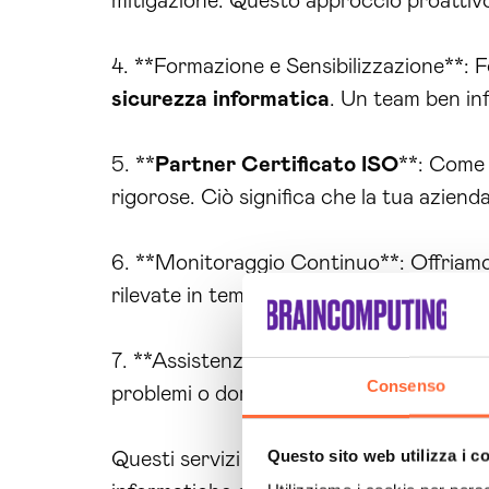
mitigazione. Questo approccio proattivo 
4. **Formazione e Sensibilizzazione**: F
sicurezza
informatica
. Un team ben inf
5. **
Partner Certificato ISO
**: Com
rigorose. Ciò significa che la tua azien
6. **Monitoraggio Continuo**: Offriamo
rilevate in tempo reale, permettendo inte
7. **Assistenza Tecnica Dedicata**: Il 
Consenso
problemi o domande, garantendo una
g
Questo sito web utilizza i c
Questi servizi lavorano sinergicamente p