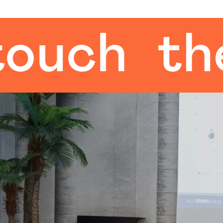
ch
the h