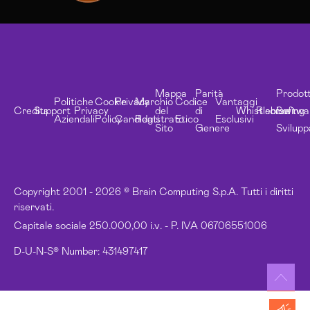
Mappa
Parità
Prodott
Politiche
Cookie
Privacy
Marchio
Codice
Vantaggi
Credits
Support
Privacy
del
di
Whistleblowing
Risorse
Softwa
Aziendali
Policy
Candidati
Registrato
Etico
Esclusivi
Sito
Genere
Svilupp
Copyright 2001 - 2026 © Brain Computing S.p.A. Tutti i diritti
riservati.
Capitale sociale 250.000,00 i.v. - P. IVA 06706551006
D-U-N-S® Number: 431497417