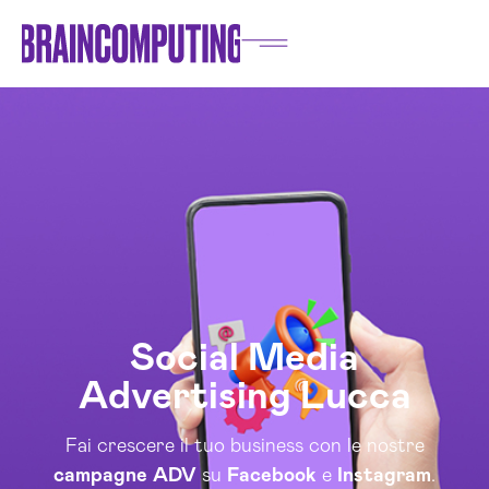
Social Media
Advertising Lucca
Fai crescere il tuo business con le nostre
campagne
ADV
su
Facebook
e
Instagram
.