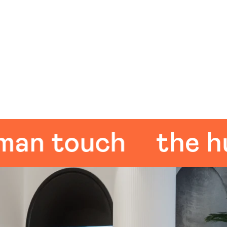
 touch
the huma