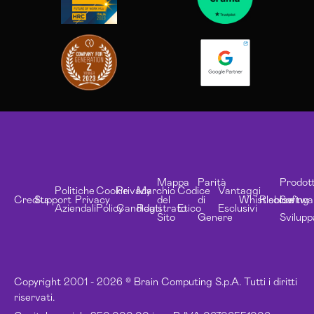
Mappa
Parità
Prodott
Politiche
Cookie
Privacy
Marchio
Codice
Vantaggi
Credits
Support
Privacy
del
di
Whistleblowing
Risorse
Softwa
Aziendali
Policy
Candidati
Registrato
Etico
Esclusivi
Sito
Genere
Svilupp
Copyright 2001 - 2026 © Brain Computing S.p.A. Tutti i diritti
riservati.