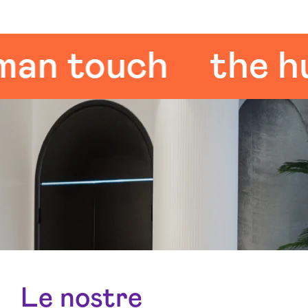
 touch
the huma
Le nostre