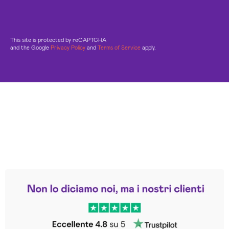
This site is protected by reCAPTCHA
and the Google
Privacy Policy
and
Terms of Service
apply.
Leggi le altre recensioni
Trustpilot