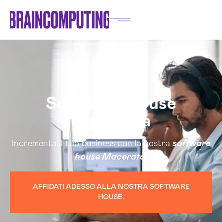
Software House
Macerata
Incrementa il tuo business con la nostra
software
house Macerata
.
AFFIDATI ADESSO ALLA NOSTRA SOFTWARE
HOUSE.