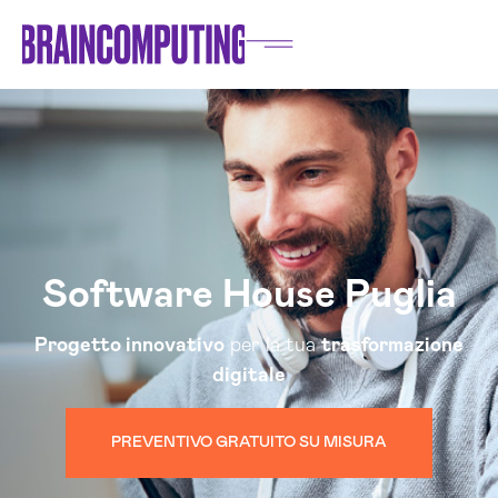
Software House Puglia
Progetto innovativo
per la tua
trasformazione
digitale
PREVENTIVO GRATUITO SU MISURA