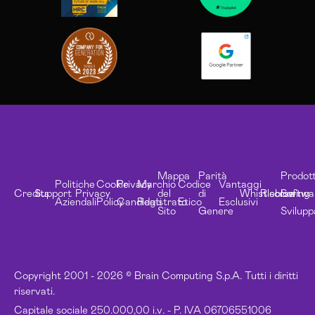
Mappa
Parità
Prodott
Politiche
Cookie
Privacy
Marchio
Codice
Vantaggi
Credits
Support
Privacy
del
di
Whistleblowing
Risorse
Softwa
Aziendali
Policy
Candidati
Registrato
Etico
Esclusivi
Sito
Genere
Svilupp
Copyright 2001 - 2026 © Brain Computing S.p.A. Tutti i diritti
riservati.
Capitale sociale 250.000,00 i.v. - P. IVA 06706551006