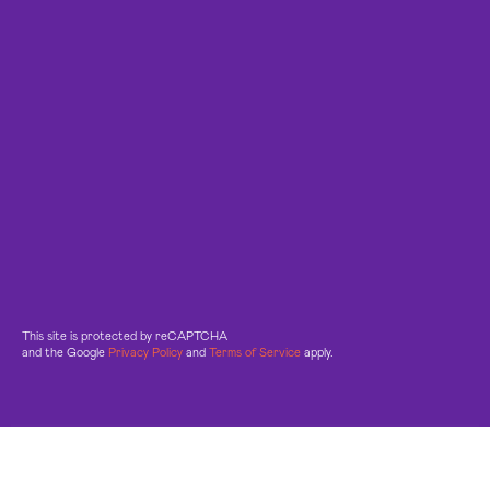
This site is protected by reCAPTCHA
and the Google
Privacy Policy
and
Terms of Service
apply.