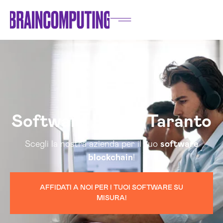
Software House Taranto
Scegli la nostra azienda per il tuo
software
blockchain
!
AFFIDATI A NOI PER I TUOI SOFTWARE SU
MISURA!