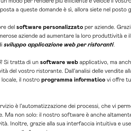
n modo per rendere più efficiente e veloce il vostro
posta a queste domande è sì, allora siete nel posto g
ore del
software personalizzato
per aziende. Grazie
merose aziende ad aumentare la loro produttività e il
di
sviluppo applicazione web per ristoranti
.
? Si tratta di un
software web
applicativo, ma anch
ità del vostro ristorante. Dall’analisi delle vendite al
locale, il nostro
programma informatico
vi offre t
rvizio è l’automatizzazione dei processi, che vi perm
ale. Ma non solo: il nostro software è anche altament
ità. Inoltre, grazie alla sua interfaccia intuitiva e us