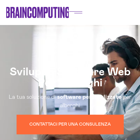
Sviluppo Software Web
Per Alberghi
La tua soluzione di
software personalizzato
per
alberghi
CONTATTACI PER UNA CONSULENZA