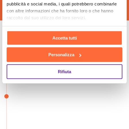
pubblicità e social media, i quali potrebbero combinarle
con altre informazioni che ha fornito loro o che hanno
raccolto dal suo utilizzo dei loro servizi.
Le fasi della nostra
Accetta tutti
consulenza
Personalizza
insieme:
Rifiuta