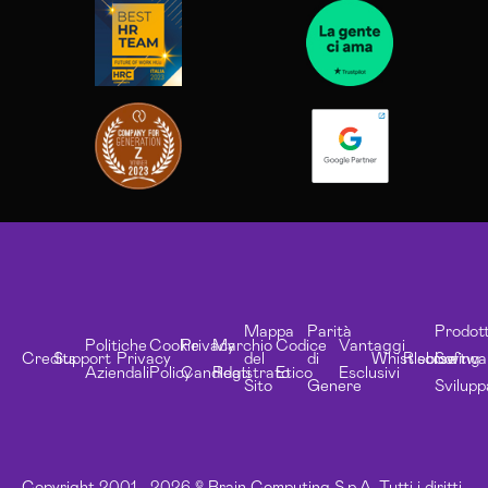
Mappa
Parità
Prodott
Politiche
Cookie
Privacy
Marchio
Codice
Vantaggi
Credits
Support
Privacy
del
di
Whistleblowing
Risorse
Softwa
Aziendali
Policy
Candidati
Registrato
Etico
Esclusivi
Sito
Genere
Svilupp
Copyright 2001 - 2026 © Brain Computing S.p.A. Tutti i diritti