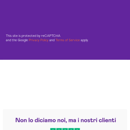
This site is protected by reCAPTCHA
and the Google
Privacy Policy
and
Terms of Service
apply.
Leggi le altre recensioni
Trustpilot