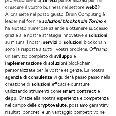
professionale e di
servizi
personalizzati per far
crescere il vostro business nel settore
web3
?
Allora siete nel posto giusto. Brain Computing è
leader nel fornire
soluzioni blockchain Torino
e
ha aiutato numerose aziende a ottenere successo
grazie alle nostre strategie innovative e
soluzioni
su misura. I nostri
servizi
di
soluzioni
blockchain
sono la risposta a tutti i vostri problemi. Offriamo
un servizio completo di
sviluppo
e
implementazione
di
soluzioni
blockchain
personalizzate per le vostre esigenze. La nostra
agenzia
di
consulenza
vi guiderà passo passo nella
creazione di
soluzioni
efficaci e durature,
utilizzando strumenti come
smart contract
e
dapp
. Grazie alla nostra esperienza e competenza
nel campo delle
cryptovalute
, possiamo garantirvi
risultati concreti e un vantaggio competitivo nel