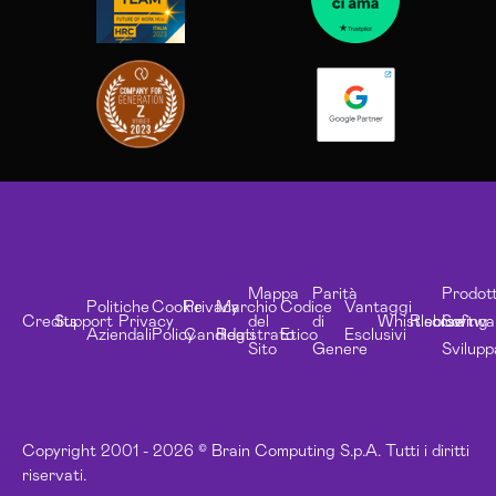
Mappa
Parità
Prodott
Politiche
Cookie
Privacy
Marchio
Codice
Vantaggi
Credits
Support
Privacy
del
di
Whistleblowing
Risorse
Softwa
Aziendali
Policy
Candidati
Registrato
Etico
Esclusivi
Sito
Genere
Svilupp
Copyright 2001 - 2026 © Brain Computing S.p.A. Tutti i diritti
riservati.