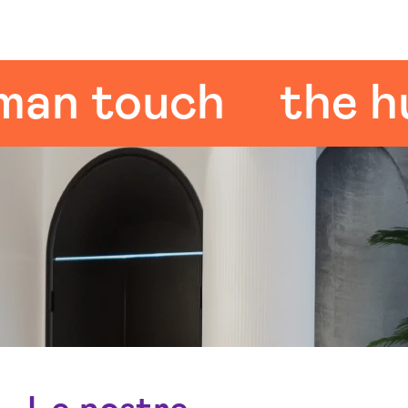
 touch
the huma