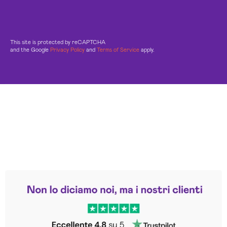
This site is protected by reCAPTCHA
and the Google
Privacy Policy
and
Terms of Service
apply.
Leggi le altre recensioni
Trustpilot