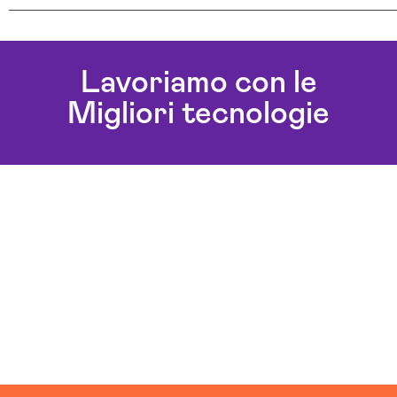
Consulenza Cloud Brescia
Realizzazione Piattaforme Cloud Brescia
Lavoriamo con le
Servizi Cloud Brescia
Migliori tecnologie