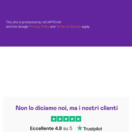
This site is protected by reCAPTCHA
and the Google
Privacy Policy
and
Terms of Service
apply.
Leggi le altre recensioni
Trustpilot