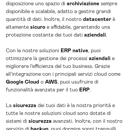
disposizione uno spazio di
archiviazione
sempre
disponibile e scalabile, adatto a gestire grandi
quantità di dati. Inoltre, il nostro
datacenter
è
altamente
sicuro
e affidabile, garantendo una
protezione costante dei tuoi dati
aziendali
.
Con le nostre soluzioni
ERP
native
, puoi
ottimizzare la gestione dei processi
aziendali
e
migliorare l’efficienza del tuo business. Grazie
all’integrazione con i principali servizi cloud come
Google Cloud
o
AWS
, puoi usufruire di
funzionalità avanzate per il tuo
ERP
.
La
sicurezza
dei tuoi dati è la nostra priorità e
tutte le nostre soluzioni cloud sono dotate di
sistemi di
sicurezza
avanzati. Inoltre, con il nostro
servizio di
backup
, puoi dormire sonni tranquilli