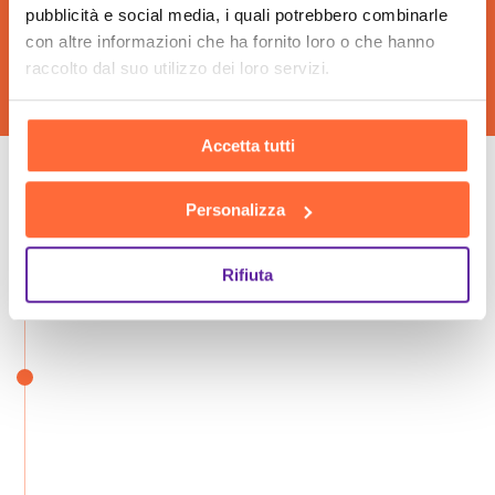
pubblicità e social media, i quali potrebbero combinarle
con altre informazioni che ha fornito loro o che hanno
raccolto dal suo utilizzo dei loro servizi.
Accetta tutti
Le fasi della nostra
Personalizza
consulenza insieme
Rifiuta