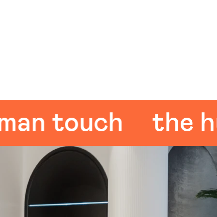
 touch
the huma