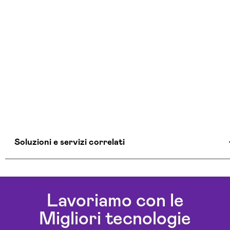
Soluzioni e servizi correlati
Consulenza Cloud Massa-carrara
Realizzazione Piattaforme Cloud Massa-carrara
Lavoriamo con le
Servizi Cloud Massa-carrara
Migliori tecnologie