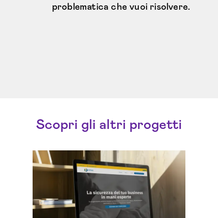
problematica che vuoi risolvere.
Scopri gli altri progetti
Trasformare la consulenza
assicurativa in una
S