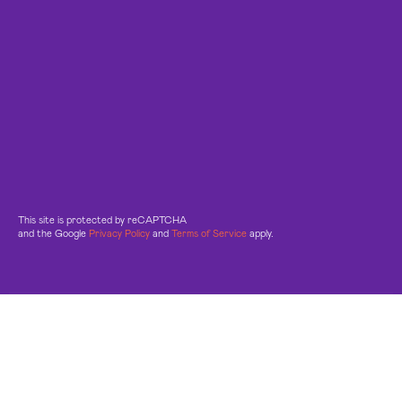
This site is protected by reCAPTCHA
and the Google
Privacy Policy
and
Terms of Service
apply.