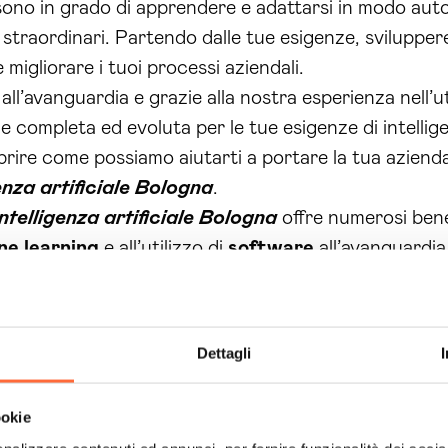
ono in grado di apprendere e adattarsi in modo aut
ti straordinari. Partendo dalle tue esigenze, svilupp
 migliorare i tuoi processi aziendali.
all’avanguardia e grazie alla nostra esperienza nell’ut
e completa ed evoluta per le tue esigenze di intelligen
rire come possiamo aiutarti a portare la tua azienda 
enza artificiale Bologna
.
intelligenza artificiale Bologna
offre numerosi bene
ne learning
e all’utilizzo di
software
all’avanguardia
a e riducendo i costi operativi.
 è fondamentale per ottenere dati di alta qualità e pe
ompleta della situazione aziendale e consentendo di
Dettagli
sura e alla consulenza personalizzata, possiamo aiuta
ookie
rte dalla tecnologia
AI
.