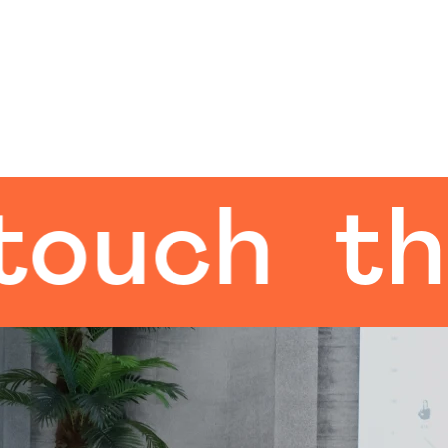
h
the hu