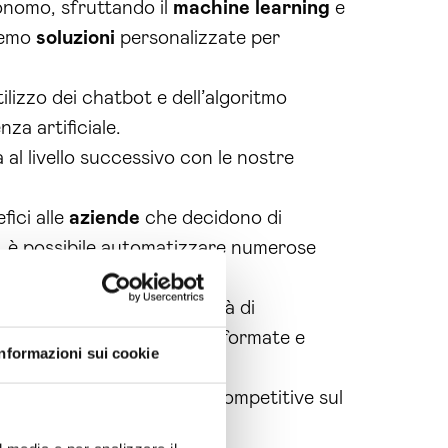
onomo, sfruttando il
machine learning
e
eremo
soluzioni
personalizzate per
ilizzo dei chatbot e dell’algoritmo
za artificiale.
al livello successivo con le nostre
fici alle
aziende
che decidono di
, è possibile automatizzare numerose
r analizzare grandi quantità di
 prendere decisioni più informate e
Informazioni sui cookie
re le
aziende
a rimanere competitive sul