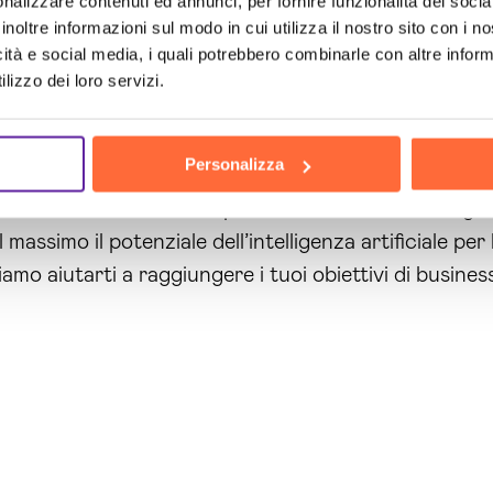
nalizzare contenuti ed annunci, per fornire funzionalità dei socia
come i nostri servizi possono trasformare la tua azi
inoltre informazioni sul modo in cui utilizza il nostro sito con i 
icità e social media, i quali potrebbero combinarle con altre inform
 costante evoluzione, l’utilizzo di tecnologie avanzat
lizzo dei loro servizi.
he vogliono rimanere competitive.
tmi intelligenza artificiale Bologna
, puoi ottenere 
Personalizza
e alla nostra esperienza e alla nostra continua rice
icienza, ridurre i costi e prendere decisioni strategi
 massimo il potenziale dell’intelligenza artificiale pe
mo aiutarti a raggiungere i tuoi obiettivi di busines