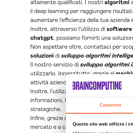
altamente qualificati. I nostri
algoritmi
s
il deep learning per raggiungere risulta
aumentare l’efficienza della tua azienda e
Inoltre, attraverso l’utilizzo di
software
chatgpt
, possiamo fornirti una soluzion
Non aspettare oltre, contattaci per scop
soluzioni
di
sviluppo algoritmi intellig
Il nostro servizio di
sviluppo algoritmi 
utilizzarlo. Innanzitutto, grazie al
machi
attività aziendali, aumentando l’efficienz
Inoltre, l’utilizzo di
algoritmi
intelligenti
informazioni, fornendo una panoramica c
Consenso
strategiche.
Infine, grazie al nostro approccio su mi
Questo sito web utilizza i c
mercato e a cogliere le opportunità offe