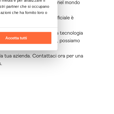
l media e per analizzare il
enda e portarla al successo nel mondo
nostri partner che si occupano
azioni che ha fornito loro o
e come l’intelligenza artificiale è
tutti i vantaggi offerti dalla tecnologia
Accetta tutti
rca di
soluzioni
innovative, possiamo
che e informate.
r la tua azienda. Contattaci ora per una
s.