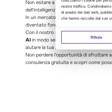
Utilizziamo i cookie per perso
Non esitare a contattarci per scoprire 
nostro traffico. Condividiamo 
dell’intelligenza artificiale.
di analisi dei dati web, pubbl
In un mercato sempre più competitivo e in
che hanno raccolto dal suo uti
diventato fondamentale per le
aziende
c
Con il nostro servizio di
sviluppo algori
Rifiuta
AI
in modo semplice e conveniente. Grazi
aiutare la tua azienda ad aumentare l’eff
Non perdere l’opportunità di sfruttare al
consulenza gratuita e scopri come possia