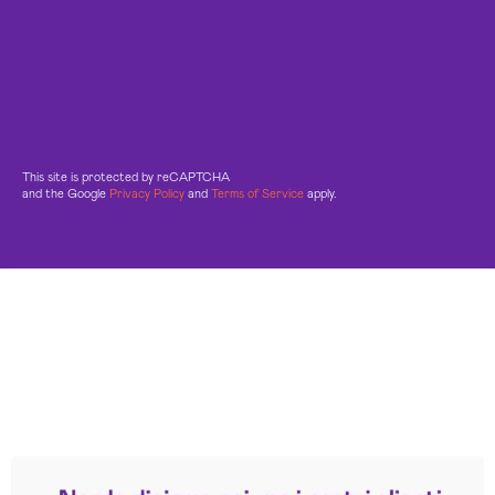
This site is protected by reCAPTCHA
and the Google
Privacy Policy
and
Terms of Service
apply.
Leggi le altre recensioni
Trustpilot