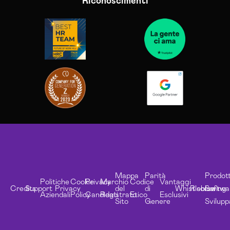
Riconoscimenti
Mappa
Parità
Prodott
Politiche
Cookie
Privacy
Marchio
Codice
Vantaggi
Credits
Support
Privacy
del
di
Whistleblowing
Risorse
Softwa
Aziendali
Policy
Candidati
Registrato
Etico
Esclusivi
Sito
Genere
Svilupp