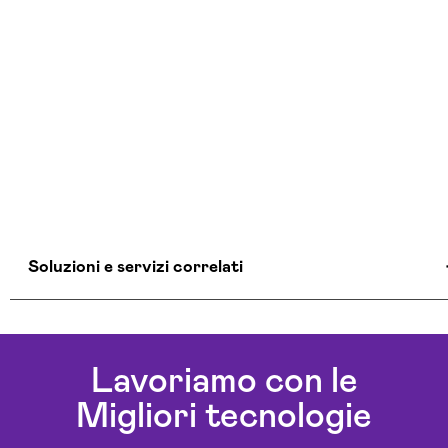
Soluzioni e servizi correlati
Agenti Ai Ogliastra
Ai Workflow Ogliastra
Lavoriamo con le
Assistente Virtuale Ai Ogliastra
Migliori tecnologie
Automazione Ai Ogliastra
Aziende Intelligenza Artificiale Ogliastra