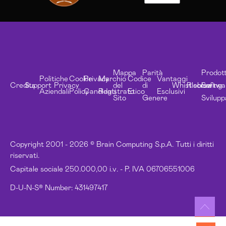
Mappa
Parità
Prodott
Politiche
Cookie
Privacy
Marchio
Codice
Vantaggi
Credits
Support
Privacy
del
di
Whistleblowing
Risorse
Softwa
Aziendali
Policy
Candidati
Registrato
Etico
Esclusivi
Sito
Genere
Svilupp
Copyright 2001 - 2026 © Brain Computing S.p.A. Tutti i diritti
riservati.
Capitale sociale 250.000,00 i.v. - P. IVA 06706551006
D-U-N-S® Number: 431497417