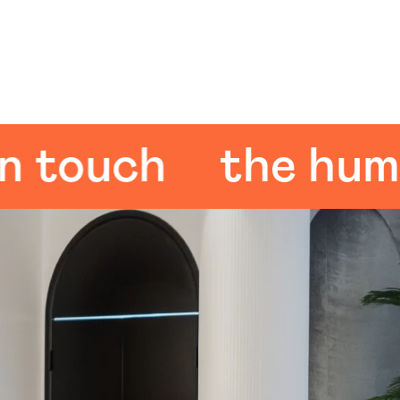
ouch
the human 