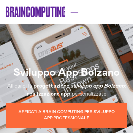
Sviluppo App Bolzano
Affidarci la
progettazione
sviluppo app Bolzano
:
realizzazione app
personalizzate
AFFIDATI A BRAIN COMPUTING PER SVILUPPO
APP PROFESSIONALE