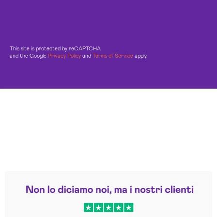
This site is protected by reCAPTCHA
and the Google
Privacy Policy
and
Terms of Service
apply.
Leggi le altre recensioni
Trustpilot