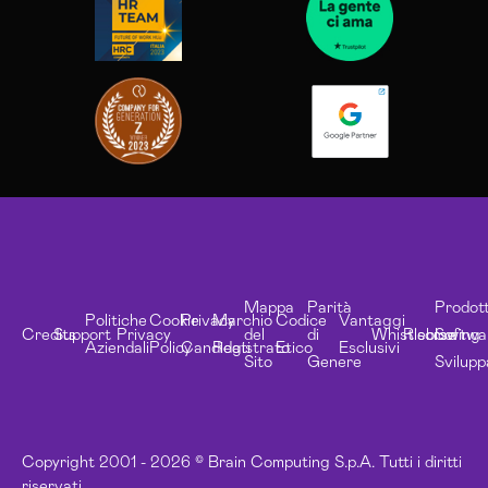
Mappa
Parità
Prodott
Politiche
Cookie
Privacy
Marchio
Codice
Vantaggi
Credits
Support
Privacy
del
di
Whistleblowing
Risorse
Softwa
Aziendali
Policy
Candidati
Registrato
Etico
Esclusivi
Sito
Genere
Svilupp
Copyright 2001 - 2026 © Brain Computing S.p.A. Tutti i diritti
riservati.