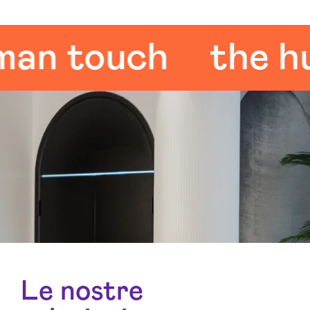
 touch
the huma
Le nostre