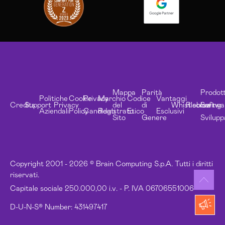
Mappa
Parità
Prodott
Politiche
Cookie
Privacy
Marchio
Codice
Vantaggi
Credits
Support
Privacy
del
di
Whistleblowing
Risorse
Softwa
Aziendali
Policy
Candidati
Registrato
Etico
Esclusivi
Sito
Genere
Svilupp
Copyright 2001 - 2026 © Brain Computing S.p.A. Tutti i diritti
riservati.
Capitale sociale 250.000,00 i.v. - P. IVA 06706551006
D-U-N-S® Number: 431497417