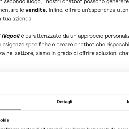
 In secondo luogo, i nostri chatbot possono generare 
umentare le
vendite
. Infine, offrire un’esperienza uten
a tua azienda.
i Napoli
è caratterizzato da un approccio personalizz
ue esigenze specifiche e creare chatbot che rispecch
nza nel settore, siamo in grado di offrire soluzioni 
cato è sempre disponibile per rispondere a eventuali
che il tuo chatbot funzioni in modo efficiente e senz
Dettagli
uoi clienti rimanga indietro. Affidati a Brain Comput
ookie
re risultati tangibili e a migliorare la tua interazion