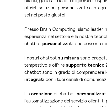
clienti, generare lead e migliorare l’esp
offrirti soluzioni personalizzate e integ
sei nel posto giusto!
Presso Brain Computing, siamo leader ne
esperienza nel settore e la nostra tecnol
chatbot
personalizzati
che possono migl
I nostri chatbot
su misura
sono progetta
tempestivo e offrire
supporto tecnico
2
chatbot sono in grado di comprendere le 
integrati
con i tuoi canali di comunicaz
La
creazione
di chatbot
personalizzat
l’automatizzazione del servizio clienti t