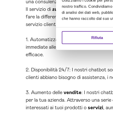
Utilizziamo i cookie per perso
una consulenza personalizzata o per ulte
nostro traffico. Condividiamo 
Il servizio di
sviluppo chatbot ai Napol
di analisi dei dati web, pubbl
fare la differenza per la tua azienda di N
che hanno raccolto dal suo uti
servizio clienti, generare lead e miglio
Rifiuta
1. Automatizzazione: Grazie ai nostri cha
immediate alle loro domande. Questo ti pe
efficace.
2. Disponibilità 24/7: I nostri chatbot so
clienti abbiano bisogno di assistenza, i 
3. Aumento delle
vendite
: I nostri cha
per la tua azienda. Attraverso una serie 
interessati ai tuoi prodotti o
servizi
, au