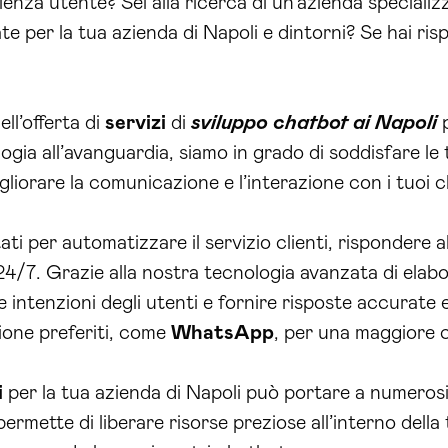
erienza utente? Sei alla ricerca di un’azienda speciali
rate per la tua azienda di Napoli e dintorni? Se hai ri
ll’offerta di
servizi
di
sviluppo chatbot ai Napoli
p
ogia all’avanguardia, siamo in grado di soddisfare le
iorare la comunicazione e l’interazione con i tuoi cl
ti per automatizzare il servizio clienti, rispondere a
4/7. Grazie alla nostra tecnologia avanzata di elabor
intenzioni degli utenti e fornire risposte accurate 
ione preferiti, come
WhatsApp
, per una maggiore c
i
per la tua azienda di Napoli può portare a numerosi
i permette di liberare risorse preziose all’interno del