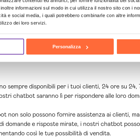
nalizzare contenuti ed annunci, per fornire funzionalità dei socia
riori informazioni sui nostri
servizi
. Sarà un piacer
inoltre informazioni sul modo in cui utilizza il nostro sito con i 
i
offerto da Brain Computing vanta una serie di cara
icità e social media, i quali potrebbero combinarle con altre inform
apoli e dintorni. I nostri chatbot
personalizzati
e
av
lizzo dei loro servizi.
rare l’esperienza utente. Ecco perché dovresti scegli
Personalizza
tbot, puoi automatizzare il servizio clienti, consente
rmette di risparmiare tempo e risorse preziose, oltre
no sempre disponibili per i tuoi clienti, 24 ore su 24
nostri chatbot saranno lì per rispondere alle loro do
tbot non solo possono fornire assistenza ai clienti, 
di domande e risposte mirate, i nostri chatbot posson
mentando così le tue possibilità di vendita.