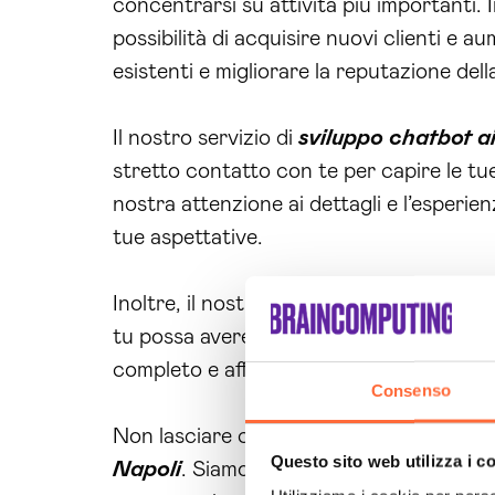
concentrarsi su attività più importanti.
possibilità di acquisire nuovi clienti e a
esistenti e migliorare la reputazione dell
Il nostro servizio di
sviluppo chatbot a
stretto contatto con te per capire le t
nostra attenzione ai dettagli e l’esperie
tue aspettative.
Inoltre, il nostro
supporto tecnico
dedi
tu possa avere. Siamo qui per garantire 
completo e affidabile.
Consenso
Non lasciare che la comunicazione con i t
Questo sito web utilizza i c
Napoli
. Siamo pronti ad aiutarti a ottene