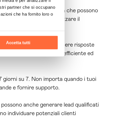
l media e per analizzare il
e collaborare con te!
nostri partner che si occupano
tteristiche e punti di forza che possono
azioni che ha fornito loro o
anzati
possono automatizzare il
ere Brain Computing:
Accetta tutti
ndo ai tuoi clienti di ottenere risposte
 a offrire un servizio più efficiente ed
, 7 giorni su 7. Non importa quando i tuoi
mande e fornire supporto.
ma possono anche generare lead qualificati
o individuare potenziali clienti