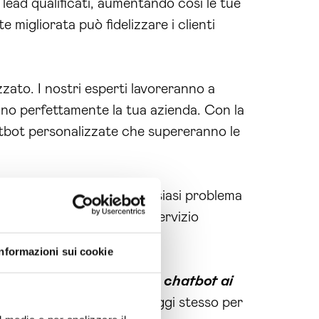
lead qualificati, aumentando così le tue
te migliorata può fidelizzare i clienti
ato. I nostri esperti lavoreranno a
ino perfettamente la tua azienda. Con la
chatbot personalizzate che supereranno le
 domande o risolvere qualsiasi problema
a problemi, offrendoti un servizio
Informazioni sui cookie
ing per il miglior
sviluppo chatbot ai
e con i clienti. Contattaci oggi stesso per