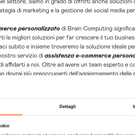
el settore, siamo in grado di offrirti anche soluzion
tegia di marketing e la gestione dei social media pe
merce personalizzato
di Brain Computing significa 
ti le migliori soluzioni per far crescere il tuo busine
aci subito e insieme troveremo la soluzione ideale pe
nostro servizio di
assistenza e-commerce persona
di affidarti a noi. Oltre ad avere un team esperto e 
n dovrai più preoccuparti dell’aggiornamento delle 
tito da noi. Inoltre, grazie alla nostra esperienza, p
 vendite e i tuoi guadagni.
sonalizzato
è rivolta sia ai piccoli negozi online, si
Dettagli
nostra assistenza non si limita solo alla fase iniziale 
rendoti supporto continuo per avere sempre un e-co
ookie
alizzato e alla collaborazione con i nostri clienti, a