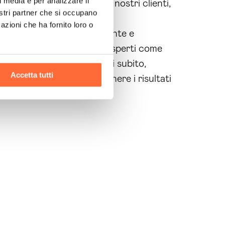
l media e per analizzare il
e della soddisfazione dei nostri clienti,
nostri partner che si occupano
.
azioni che ha fornito loro o
 un negozio online efficiente e
 il tuo e-commerce a degli esperti come
r ogni esigenza. Contattaci subito,
Accetta tutti
 tempo, inizia ora a ottenere i risultati