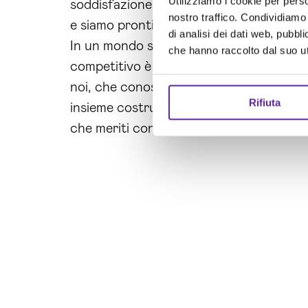
Utilizziamo i cookie per perso
soddisfazione e molte referenze positive.
nostro traffico. Condividiamo 
e siamo pronti ad aiutare anche te a rag
di analisi dei dati web, pubbl
In un mondo sempre più digitalizzato, l’
che hanno raccolto dal suo uti
competitivo è fondamentale per il success
noi, che conoscono il settore a fondo e 
Rifiuta
insieme costruiremo la strategia vincente
che meriti con Brain Computing.