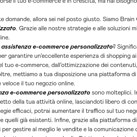
forse il tuo e-commerce è in crescita, ma hai bisogno
te domande, allora sei nel posto giusto. Siamo Brain
izzato
. Grazie alle nostre strategie e alle soluzioni
ine.
e
assistenza e-commerce personalizzato
? Signifi
per garantire un’eccellente esperienza di shopping ai 
 tuo e-commerce, dall’ottimizzazione dei contenuti, a
Inoltre, mettiamo a tua disposizione una piattaforma 
 veloce il tuo negozio online.
enza e-commerce personalizzato
sono molteplici. I
tto della tua attività online, lasciandoti libero di co
egie efficaci, potrai aumentare il traffico sul tuo negoz
e quelli già esistenti. Infine, grazie alla piattaforma d
 per gestire al meglio le vendite e la comunicazione co