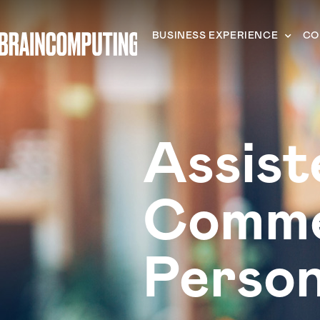
BUSINESS EXPERIENCE
CO
Assist
Comm
Person