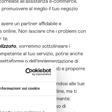
i correlate all’assistenza e-commerce,
r promuovere al meglio il tuo negozio
avere un partner affidabile e
ss online. Non lasciare che i problemi con
r te.
lizzato
, vorremmo sottolineare i
competente al tuo servizio, potrai anche
piattaforme o dell’implementazione di
ossiamo analizzare i tuoi dati e proporre
a alle grandi aziende, adattandosi alle tue
Informazioni sui cookie
di creazione del negozio online, ma ti
mmerce efficiente e performante.
bbiamo ottenuto un alto tasso di