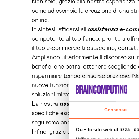
Non solo, grazie alla nostra esperienza n
come ad esempio la creazione di una stra
online.
In sintesi, affidarsi all’
assistenza e-com
competente al tuo fianco, pronto a offrir
il tuo e-commerce ti ostacolino, contatt
Ampliando ulteriormente il discorso sul 
benefici che potrai ottenere scegliendo 
risparmiare tempo e risorse preziose. No
nuove funzionalità: tutto questo sarà ges
soluzioni mirate, per massimizzare le tue
La nostra
assistenza e-commerce per
Consenso
specifiche esigenze e budget. Inoltre, la 
seguiremo anche nel lungo periodo, off
Questo sito web utilizza i c
Infine, grazie al nostro approccio person