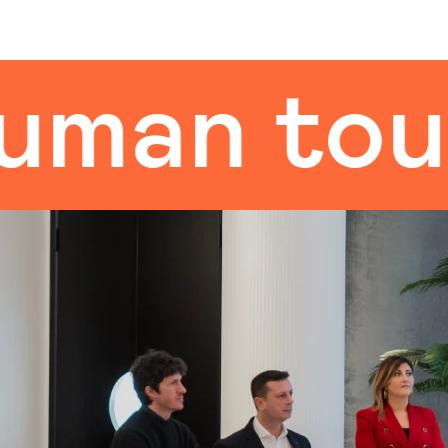
 touch
t