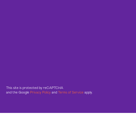
This site is protected by reCAPTCHA
and the Google
Privacy Policy
and
Terms of Service
apply.