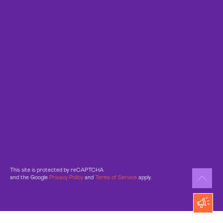
This site is protected by reCAPTCHA
and the Google
Privacy Policy
and
Terms of Service
apply.