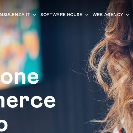
NSULENZA IT
SOFTWARE HOUSE
WEB AGENCY
ione
erce
o