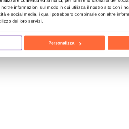
nalizzare contenuti ed annunci, per fornire funzionalità dei socia
sulenza gratuita e scoprire come possiamo aiutarti a
inoltre informazioni sul modo in cui utilizza il nostro sito con i 
e è un passo fondamentale per il successo della tua 
icità e social media, i quali potrebbero combinarle con altre inform
teriormente, contattaci e scopri come possiamo aiuta
lizzo dei loro servizi.
nza e alle nostre strategie vincenti. Non rimandare, 
ce Belluno con Brain Computing!
Personalizza