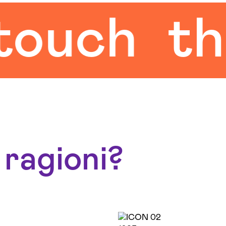
h
the hu
 ragioni?