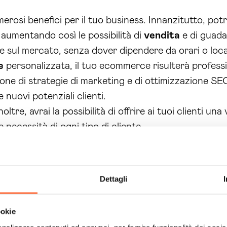
osi benefici per il tuo business. Innanzitutto, potra
, aumentando così le possibilità di
vendita
e di guadag
 sul mercato, senza dover dipendere da orari o locaz
e
personalizzata, il tuo ecommerce risulterà profession
azione di strategie di marketing e di ottimizzazione S
 nuovi potenziali clienti.
inoltre, avrai la possibilità di offrire ai tuoi clienti 
necessità di ogni tipo di cliente.
merce online
di Brain Computing, potrai tenere sott
pre una visione completa delle tue attività online.
ferenziare il tuo business e di essere competitivo su
Dettagli
nze dei consumatori odierni.
one di un Ecommerce Belluno con Brain Computing è l
ookie
lienti. I tuoi concorrenti hanno già un
negozio onlin