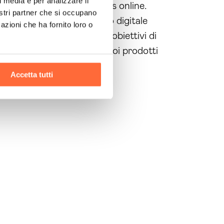
l media e per analizzare il
 sviluppare il tuo business online.
nostri partner che si occupano
attività in questo mercato digitale
azioni che ha fornito loro o
rti a raggiungere i tuoi obiettivi di
inizia subito a vendere i tuoi prodotti
Accetta tutti