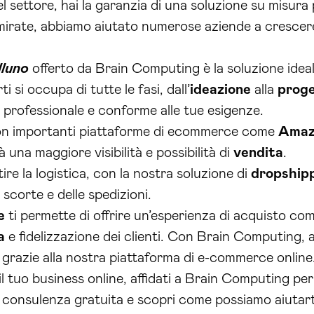
settore, hai la garanzia di una soluzione su misura p
 mirate, abbiamo aiutato numerose aziende a crescer
luno
offerto da Brain Computing è la soluzione idea
i si occupa di tutte le fasi, dall’
ideazione
alla
proge
 professionale e conforme alle tue esigenze.
 con importanti piattaforme di ecommerce come
Amaz
 una maggiore visibilità e possibilità di
vendita
.
re la logistica, con la nostra soluzione di
dropship
scorte e delle spedizioni.
e
ti permette di offrire un’esperienza di acquisto como
a
e fidelizzazione dei clienti. Con Brain Computing, avr
grazie alla nostra piattaforma di e-commerce online
il tuo business online, affidati a Brain Computing p
consulenza gratuita e scopri come possiamo aiutarti 