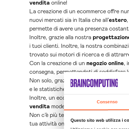
vendita
online!
La creazione di un ecommerce offre numer
nuovi mercati sia in Italia che all’
estero
permette di avere una presenza costante
Inoltre, grazie alla nostra
progettazion
i tuoi clienti. Inoltre, la nostra combin
trovato sui motori di ricerca e di attrarre
Con la creazione di un
negozio online
, 
consegna, permettendoti di soddisfare le 
Non solo, grazie alla piattaforma di
ecom
e le statistiche di traffico per avere sem
Inoltre, un ecommerce ti permette di dif
Consenso
vendita
moderna e in linea con le esige
Non c’è più tempo da perdere, la creazi
Questo sito web utilizza i c
tua attività online e raggiungere nuovi c