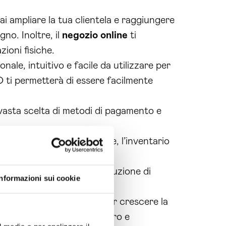
i ampliare la tua clientela e raggiungere
no. Inoltre, il
negozio online
ti
ioni fisiche.
ale, intuitivo e facile da utilizzare per
EO ti permetterà di essere facilmente
una vasta scelta di metodi di pagamento e
o controllo le tue vendite, l’inventario
l mercato, offrendo una soluzione di
Informazioni sui cookie
a soluzione ideale per far crescere la
e
? Non farti lasciare indietro e