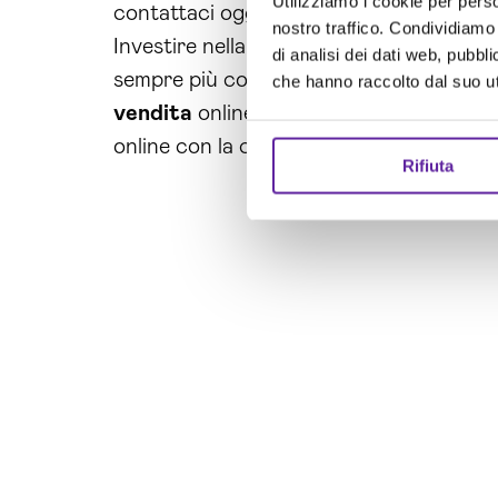
Utilizziamo i cookie per perso
contattaci oggi stesso per avere una con
nostro traffico. Condividiamo 
Investire nella creazione di un ecommerc
di analisi dei dati web, pubbl
sempre più competitivo. Non aspettare ul
che hanno raccolto dal suo uti
vendita
online grazie alla nostra esperie
online con la creazione di un Ecommer
Rifiuta