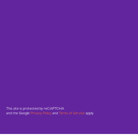
This site is protected by reCAPTCHA
and the Google
Privacy Policy
and
Terms of Service
apply.