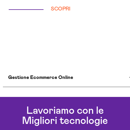
SCOPRI
Gestione Ecommerce Online
Gestione Ecommerce Online Milano
Gestione Ecommerce Online Napoli
Lavoriamo con le
Gestione Ecommerce Online Salerno
Migliori tecnologie
Gestione Ecommerce Online Torino