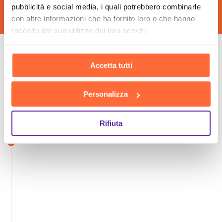
pubblicità e social media, i quali potrebbero combinarle
con altre informazioni che ha fornito loro o che hanno
raccolto dal suo utilizzo dei loro servizi.
Le fasi della nostra
Accetta tutti
consulenza insieme
Personalizza
Rifiuta