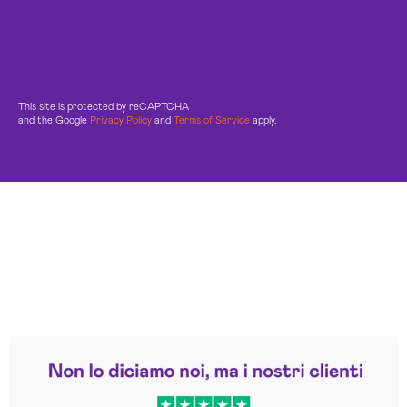
This site is protected by reCAPTCHA
and the Google
Privacy Policy
and
Terms of Service
apply.
Leggi le altre recensioni
Trustpilot