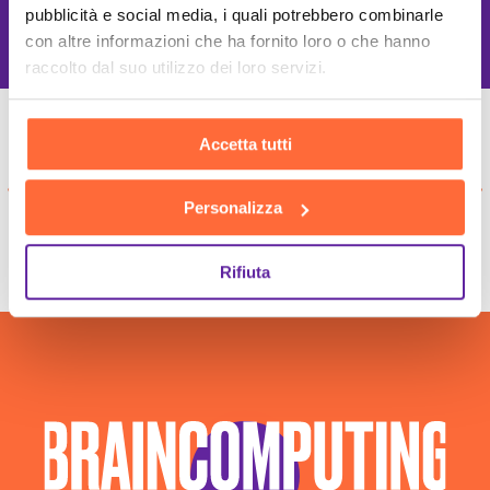
pubblicità e social media, i quali potrebbero combinarle
Migliori tecnologie
con altre informazioni che ha fornito loro o che hanno
raccolto dal suo utilizzo dei loro servizi.
Accetta tutti
Personalizza
Rifiuta