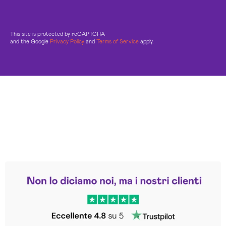
This site is protected by reCAPTCHA
and the Google
Privacy Policy
and
Terms of Service
apply.
Leggi le altre recensioni
Trustpilot