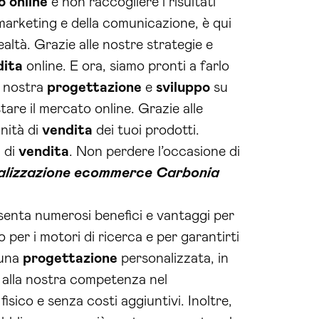
o online
e non raccogliere i risultati
marketing e della comunicazione, è qui
ealtà. Grazie alle nostre strategie e
dita
online. E ora, siamo pronti a farlo
a nostra
progettazione
e
sviluppo
su
re il mercato online. Grazie alle
nità di
vendita
dei tuoi prodotti.
à di
vendita
. Non perdere l’occasione di
alizzazione ecommerce Carbonia
enta numerosi benefici e vantaggi per
per i motori di ricerca e per garantirti
 una
progettazione
personalizzata, in
ie alla nostra competenza nel
sico e senza costi aggiuntivi. Inoltre,