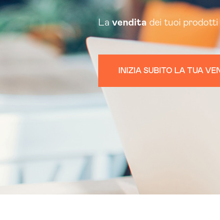
La
vendita
dei tuoi prodotti 
INIZIA SUBITO LA TUA VE