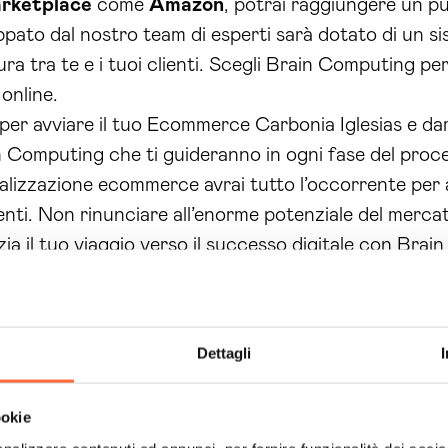
rketplace
come
Amazon
, potrai raggiungere un p
ppato dal nostro team di esperti sarà dotato di un si
ura tra te e i tuoi clienti. Scegli Brain Computing p
 online.
r avviare il tuo Ecommerce Carbonia Iglesias e dare 
n Computing che ti guideranno in ogni fase del proce
 realizzazione ecommerce avrai tutto l’occorrente per
ti. Non rinunciare all’enorme potenziale del mercato o
zia il tuo viaggio verso il successo digitale con Bra
Dettagli
ookie