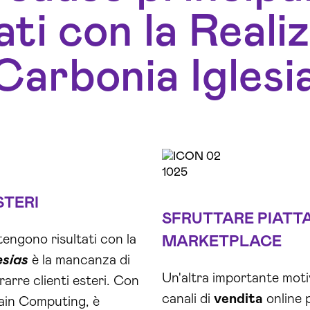
tati con la Reali
arbonia Iglesi
STERI
SFRUTTARE PIAT
tengono risultati con la
MARKETPLACE
esias
è la mancanza di
Un'altra importante moti
arre clienti esteri. Con
canali di
vendita
online 
rain Computing, è