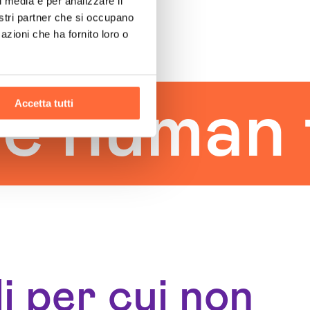
l media e per analizzare il
nostri partner che si occupano
azioni che ha fornito loro o
man touc
Accetta tutti
i per cui non