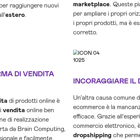
marketplace
. Queste p
e per raggiungere nuovi
per ampliare i propri ori
ll'
estero
.
i propri prodotti, ma è e
corretto.
RMA DI
VENDITA
INCORAGGIARE IL
Un'altra causa comune di
ita
di prodotti online è
ecommerce è la mancanza
di
vendita
online ben
efficace. Grazie all'esp
ne di realizzazione
commercio elettronico, è
erta da Brain Computing,
dropshipping
che permett
ionale e facilmente