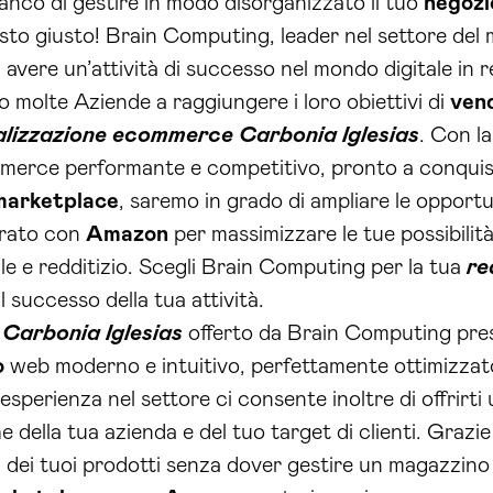
tanco di gestire in modo disorganizzato il tuo
negozi
sto giusto! Brain Computing, leader nel settore del 
 avere un’attività di successo nel mondo digitale in r
o molte Aziende a raggiungere i loro obiettivi di
ven
alizzazione ecommerce Carbonia Iglesias
. Con l
merce performante e competitivo, pronto a conquista
marketplace
, saremo in grado di ampliare le opportu
grato con
Amazon
per massimizzare le tue possibilit
le e redditizio. Scegli Brain Computing per la tua
re
il successo della tua attività.
Carbonia Iglesias
offerto da Brain Computing pres
o
web moderno e intuitivo, perfettamente ottimizzato 
 esperienza nel settore ci consente inoltre di offrirti
e della tua azienda e del tuo target di clienti. Graz
 dei tuoi prodotti senza dover gestire un magazzino fi