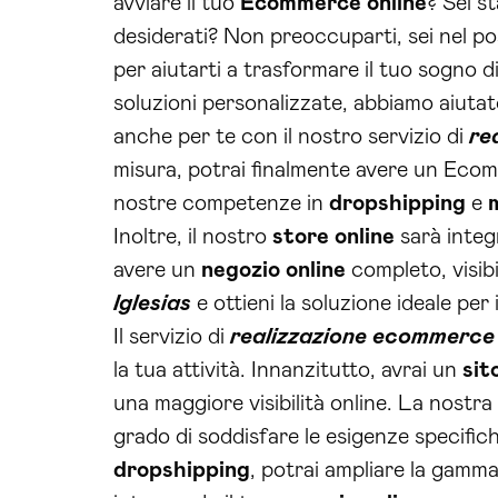
avviare il tuo
Ecommerce online
? Sei s
desiderati? Non preoccuparti, sei nel po
per aiutarti a trasformare il tuo sogno di
soluzioni personalizzate, abbiamo aiutat
anche per te con il nostro servizio di
re
misura, potrai finalmente avere un Ecom
nostre competenze in
dropshipping
e
Inoltre, il nostro
store online
sarà inte
avere un
negozio online
completo, visibi
Iglesias
e ottieni la soluzione ideale per 
Il servizio di
realizzazione ecommerce 
la tua attività. Innanzitutto, avrai un
sit
una maggiore visibilità online. La nostra
grado di soddisfare le esigenze specifich
dropshipping
, potrai ampliare la gamma