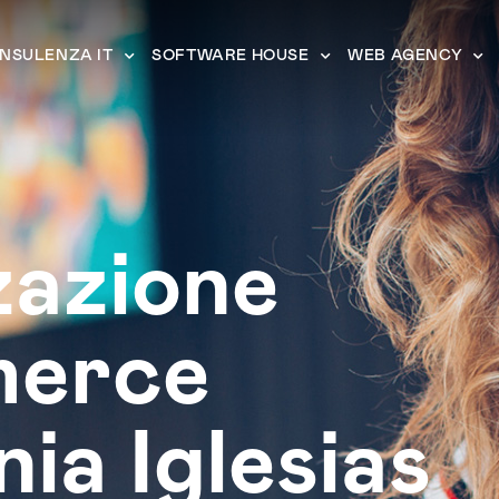
NSULENZA IT
SOFTWARE HOUSE
WEB AGENCY
zazione
erce
ia Iglesias