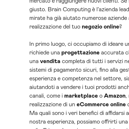
mercato e raggiungere nuovi clienti. Se s
giusto. Brain Computing è l’azienda lead
mirate ha già aiutato numerose aziende a
realizzazione del tuo
negozio online
?
In primo luogo, ci occupiamo di ideare u
richiede una
progettazione
accurata che
una
vendita
completa di tutti i servizi
sistemi di pagamento sicuri, fino alla ge
esperienza e competenza nel settore, sia
aiutandoti a vendere i tuoi prodotti anche
canali, come i
marketplace
o
Amazon
,
realizzazione di un
eCommerce online
c
Ma quali sono i veri benefici di affidars
nostra esperienza, possiamo offrirti una 