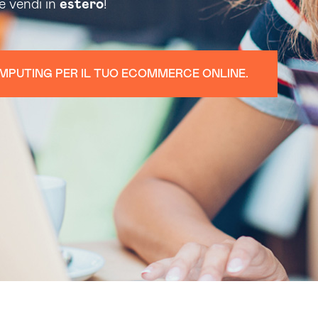
e vendi in
estero
!
OMPUTING PER IL TUO ECOMMERCE ONLINE.