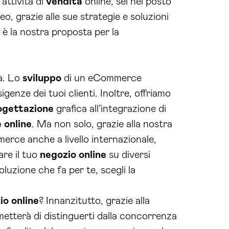
attività di
vendita
online, sei nel posto
, grazie alle sue strategie e soluzioni
 è la nostra proposta per la
tà. Lo
sviluppo
di un eCommerce
enze dei tuoi clienti. Inoltre, offriamo
ogettazione
grafica all’integrazione di
 online
. Ma non solo, grazie alla nostra
erce anche a livello internazionale,
pare il tuo
negozio online
su diversi
soluzione che fa per te, scegli la
io online
? Innanzitutto, grazie alla
rmetterà di distinguerti dalla concorrenza