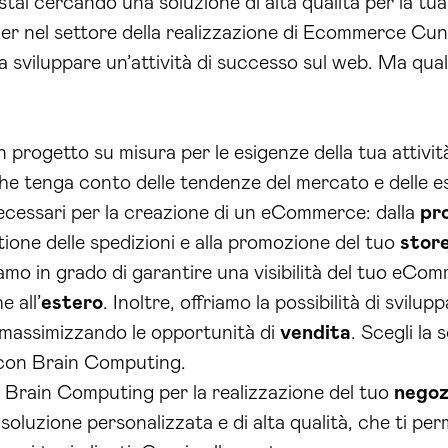
tai cercando una soluzione di alta qualità per la tua 
er nel settore della realizzazione di Ecommerce Cuneo
 sviluppare un’attività di successo sul web. Ma qual
n progetto su misura per le esigenze della tua attivi
 tenga conto delle tendenze del mercato e delle esig
 necessari per la creazione di un eCommerce: dalla
pr
stione delle spedizioni e alla promozione del tuo
store
mo in grado di garantire una visibilità del tuo eComm
 all’
estero
. Inoltre, offriamo la possibilità di svilup
 massimizzando le opportunità di
vendita
. Scegli la 
on Brain Computing.
i a Brain Computing per la realizzazione del tuo
negoz
soluzione personalizzata e di alta qualità, che ti pe