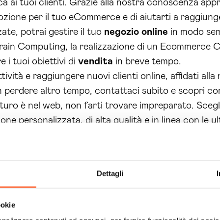
nica ai tuoi clienti. Grazie alla nostra conoscenza a
romozione per il tuo eCommerce e di aiutarti a raggiu
zate, potrai gestire il tuo
negozio online
in modo semp
ain Computing, la realizzazione di un Ecommerce C
 i tuoi obiettivi di
vendita
in breve tempo.
ività e raggiungere nuovi clienti online, affidati alla
erdere altro tempo, contattaci subito e scopri com
futuro è nel web, non farti trovare impreparato. Sceg
e personalizzata, di alta qualità e in linea con le u
la competenza, scegli Brain Computing per la tua
real
Dettagli
ookie