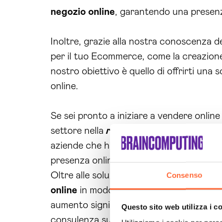
negozio online
, garantendo una presenza 
Inoltre, grazie alla nostra conoscenza de
per il tuo Ecommerce, come la creazion
nostro obiettivo è quello di offrirti una 
online.
Se sei pronto a iniziare a vendere online
settore nella
realizzazione ecommerce
aziende che hanno scelto Brain Computi
presenza online di successo.
Oltre alle soluzioni di realizzazione ec
Consenso
online
in modo efficiente ed efficace. Gr
aumento significativo delle vendite e un
Questo sito web utilizza i c
consulenza su come ottimizzare la tua pr