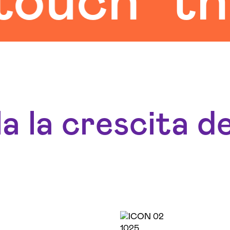
h
the hu
a la crescita de