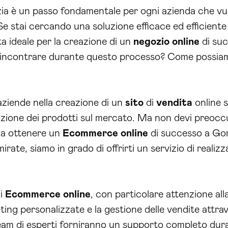
a è un passo fondamentale per ogni azienda che vuol
Se stai cercando una soluzione efficace ed efficient
a ideale per la creazione di un
negozio online
di suc
 incontrare durante questo processo? Come possiamo 
 aziende nella creazione di un
sito
di
vendita
online s
ozione dei prodotti sul mercato. Ma non devi preoccup
 a ottenere un
Ecommerce online
di successo a Gori
mirate, siamo in grado di offrirti un servizio di real
di
Ecommerce online
, con particolare attenzione all
ting personalizzate e la gestione delle vendite attr
 team di esperti forniranno un supporto completo duran