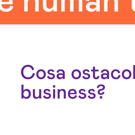
man touc
Cosa ostacol
business?