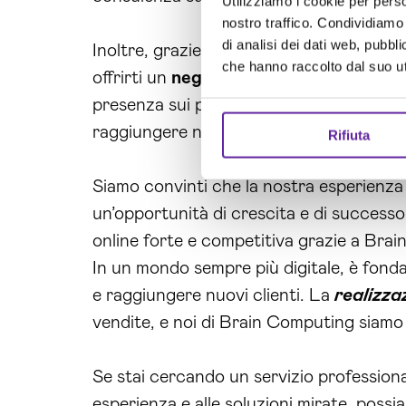
Utilizziamo i cookie per perso
nostro traffico. Condividiamo 
di analisi dei dati web, pubbl
Inoltre, grazie all’utilizzo di tecnologi
che hanno raccolto dal suo uti
offrirti un
negozio online
altamente perso
presenza sui principali canali di
vendita
raggiungere nuovi clienti e ampliare la tua
Rifiuta
Siamo convinti che la nostra esperienza
un’opportunità di crescita e di successo
online forte e competitiva grazie a Bra
In un mondo sempre più digitale, è fond
e raggiungere nuovi clienti. La
realizz
vendite, e noi di Brain Computing siamo 
Se stai cercando un servizio professiona
esperienza e alle soluzioni mirate, poss