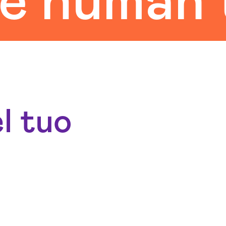
man touc
l tuo