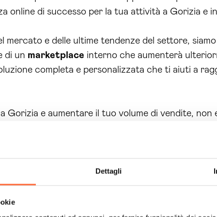
online di successo per la tua attività a Gorizia e in 
l mercato e delle ultime tendenze del settore, siamo i
e di un
marketplace
interno che aumenterà ulterior
soluzione completa e personalizzata che ti aiuti a ragg
 a Gorizia e aumentare il tuo volume di vendite, non e
 Gorizia
e possiamo aiutarti a raggiungere il succes
ng come partner per il loro
negozio online
e rendit
ommerce, ci impegnamo anche a fornire un servizio di
Dettagli
azie alle nostre strategie di
dropshipping
e promozio
’ottima gestione del tuo Ecommerce. Inoltre, la nostra
ookie
esenza online e come gestire al meglio le operazion