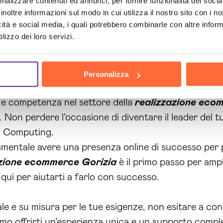
nalizzare contenuti ed annunci, per fornire funzionalità dei socia
inoltre informazioni sul modo in cui utilizza il nostro sito con i 
icità e social media, i quali potrebbero combinarle con altre inform
e all’avanguardia e a una costante ricerca delle ultime
lizzo dei loro servizi.
nalizzato e che si adatti perfettamente alle tue esig
online e una gestione efficace delle promozioni, ti a
 attività a Gorizia e in altre città italiane.
Personalizza
 e competenza nel settore della
realizzazione eco
. Non perdere l’occasione di diventare il leader del
in Computing.
amentale avere una presenza online di successo per 
azione ecommerce Gorizia
è il primo passo per ampl
qui per aiutarti a farlo con successo.
le e su misura per le tue esigenze, non esitare a con
iamo offrirti un’esperienza unica e un supporto compl