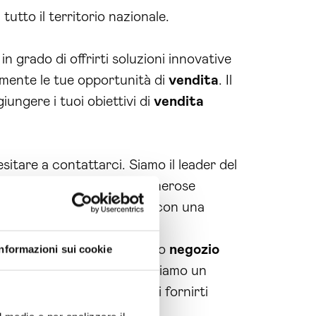
tutto il territorio nazionale.
n grado di offrirti soluzioni innovative
mente le tue opportunità di
vendita
. Il
iungere i tuoi obiettivi di
vendita
sitare a contattarci. Siamo il leader del
so online. Unisciti alle numerose
i competitivo sul mercato con una
 supporto e gestione del tuo
negozio
Informazioni sui cookie
ne dei prodotti, ti assicuriamo un
 esperienza ci permette di fornirti
i di
vendita
.