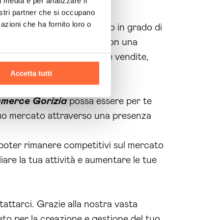
l media e per analizzare il
nostri partner che si occupano
azioni che ha fornito loro o
 tendenze del mercato, siamo in grado di
enze e alla tua attività. Con una
iutiamo ad aumentare le tue vendite,
Accetta tutti
mmerce Gorizia
possa essere per te
 tuo mercato attraverso una presenza
poter rimanere competitivi sul mercato
iare la tua attività e aumentare le tue
tattarci. Grazie alla nostra vasta
eto per la creazione e gestione del tuo