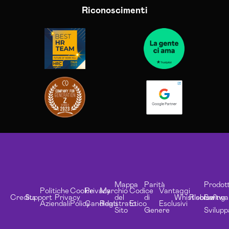
Riconoscimenti
Mappa
Parità
Prodott
Politiche
Cookie
Privacy
Marchio
Codice
Vantaggi
Credits
Support
Privacy
del
di
Whistleblowing
Risorse
Softwa
Aziendali
Policy
Candidati
Registrato
Etico
Esclusivi
Sito
Genere
Svilupp