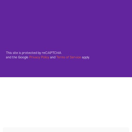
This site is protected by reCAPTCHA
and the Google
Privacy Policy
and
Terms of Service
apply.