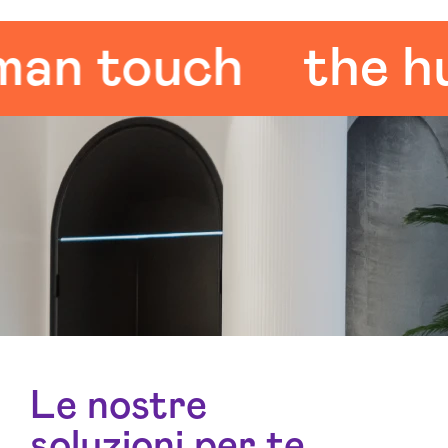
 touch
the huma
Le nostre
soluzioni per te