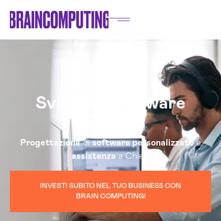
Sviluppo Software
Chieti
Progettazione
di
software personalizzato
e
assistenza
a Chieti
INVESTI SUBITO NEL TUO BUSINESS CON
BRAIN COMPUTING!