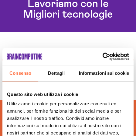
Lavoriamo con le
Assistente Virtuale Ai Firenze
Migliori tecnologie
Automazione Ai Firenze
Aziende Intelligenza Artificiale Firenze
Chatbot Intelligenza Artificiale Firenze
Consulenza Ai Firenze
Consulenza Chatbot Ai Firenze
Esperti In Intelligenza Artificiale Firenze
Llm Firenze
Piattaforma Ai Firenze
Consenso
Dettagli
Informazioni sui cookie
Realizzazione Piattaforme Cloud Firenze
Sistema Ai Firenze
Questo sito web utilizza i cookie
Software House Firenze
Utilizziamo i cookie per personalizzare contenuti ed
Soluzioni Blockchain Firenze
annunci, per fornire funzionalità dei social media e per
Sviluppo Algoritmi Intelligenza Artificiale Firenze
analizzare il nostro traffico. Condividiamo inoltre
Sviluppo App Firenze
informazioni sul modo in cui utilizza il nostro sito con i
Sviluppo Chatbot Ai Firenze
nostri partner che si occupano di analisi dei dati web,