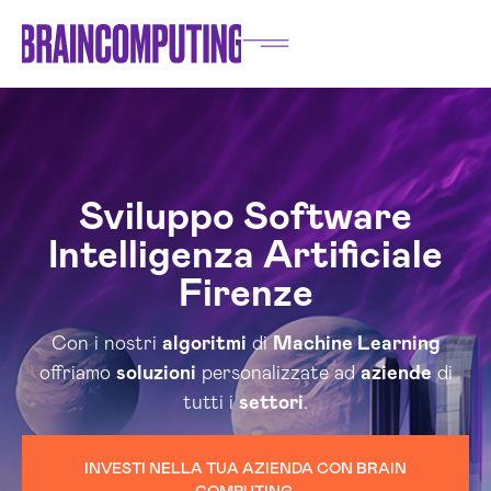
Sviluppo Software
Intelligenza Artificiale
Firenze
Con i nostri
algoritmi
di
Machine Learning
offriamo
soluzioni
personalizzate ad
aziende
di
tutti i
settori
.
INVESTI NELLA TUA AZIENDA CON BRAIN