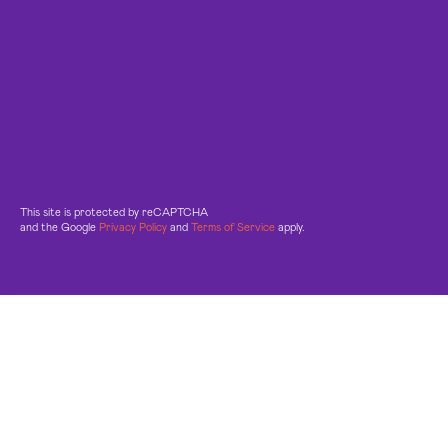
This site is protected by reCAPTCHA
and the Google
Privacy Policy
and
Terms of Service
apply.