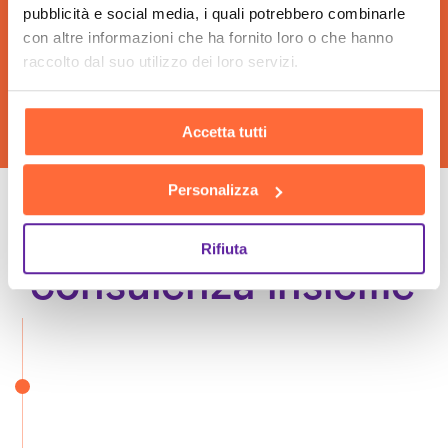
Sviluppo Software Firenze
pubblicità e social media, i quali potrebbero combinarle
Sviluppo Soluzioni Intelligenza Artificiale Firenze
con altre informazioni che ha fornito loro o che hanno
raccolto dal suo utilizzo dei loro servizi.
Accetta tutti
Personalizza
Le fasi della nostra
Rifiuta
consulenza insieme