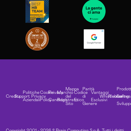
Mappa
Parità
Prodott
Politiche
Cookie
Privacy
Marchio
Codice
Vantaggi
Credits
Support
Privacy
del
di
Whistleblowing
Risorse
Softwa
Aziendali
Policy
Candidati
Registrato
Etico
Esclusivi
Sito
Genere
Svilupp
Copyright 2001 - 2026 © Brain Computing S.p.A. Tutti i diritti