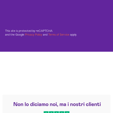
This site is protected by reCAPTCHA
and the Google
Privacy Policy
and
Terms of Service
apply.
Leggi le altre recensioni
Trustpilot