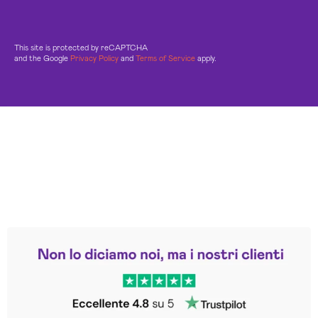
This site is protected by reCAPTCHA
and the Google
Privacy Policy
and
Terms of Service
apply.
Leggi le altre recensioni
Trustpilot