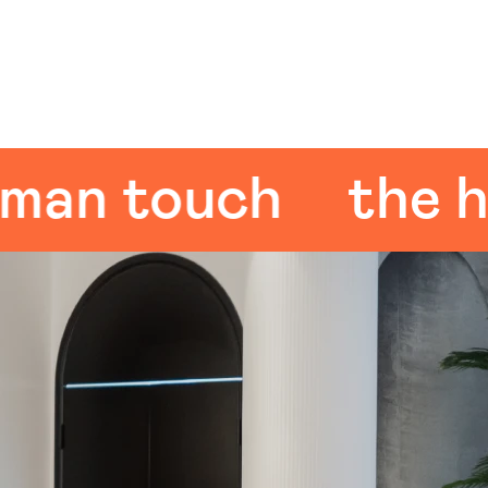
n touch
the hum