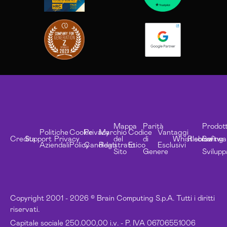
Mappa
Parità
Prodott
Politiche
Cookie
Privacy
Marchio
Codice
Vantaggi
Credits
Support
Privacy
del
di
Whistleblowing
Risorse
Softwa
Aziendali
Policy
Candidati
Registrato
Etico
Esclusivi
Sito
Genere
Svilupp
Copyright 2001 - 2026 © Brain Computing S.p.A. Tutti i diritti
riservati.
Capitale sociale 250.000,00 i.v. - P. IVA 06706551006