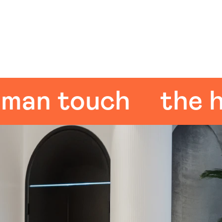
n touch
the hum