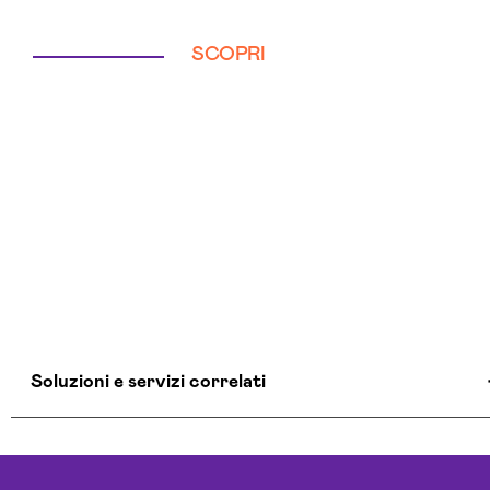
SCOPRI
Soluzioni e servizi correlati
Agenzia Creativa Rieti
Agenzia Di Comunicazione Rieti