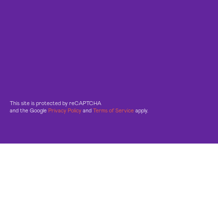
This site is protected by reCAPTCHA
and the Google
Privacy Policy
and
Terms of Service
apply.