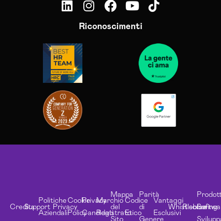
Riconoscimenti
Mappa
Parità
Prodott
Politiche
Cookie
Privacy
Marchio
Codice
Vantaggi
Credits
Support
Privacy
del
di
Whistleblowing
Risorse
Softwa
Aziendali
Policy
Candidati
Registrato
Etico
Esclusivi
Sito
Genere
Svilupp