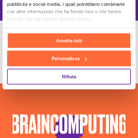
Migliori tecnologie
pubblicità e social media, i quali potrebbero combinarle
con altre informazioni che ha fornito loro o che hanno
raccolto dal suo utilizzo dei loro servizi.
Accetta tutti
Personalizza
Rifiuta