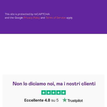
This site is protected by reCAPTCHA
and the Google
Privacy Policy
and
Terms of Service
apply.
Leggi le altre recensioni
Trustpilot