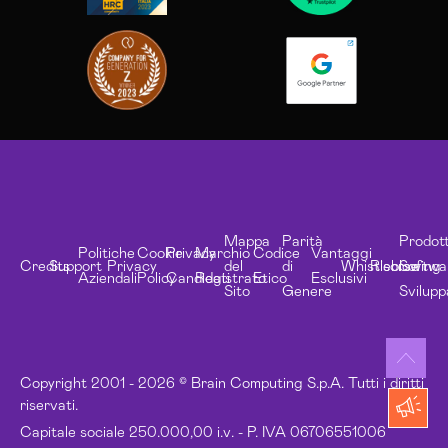
Mappa
Parità
Prodott
Politiche
Cookie
Privacy
Marchio
Codice
Vantaggi
Credits
Support
Privacy
del
di
Whistleblowing
Risorse
Softwa
Aziendali
Policy
Candidati
Registrato
Etico
Esclusivi
Sito
Genere
Svilupp
Copyright 2001 - 2026 © Brain Computing S.p.A. Tutti i diritti
riservati.
Capitale sociale 250.000,00 i.v. - P. IVA 06706551006